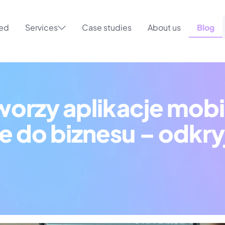
ted
Services
Case studies
About us
Blog
orzy aplikacje mobil
do biznesu – odkryj