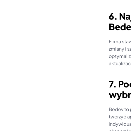
6. Na
Bede
Firma sta
zmiany i s
optymaliz
aktualiza
7. P
wybr
Bedev to p
tworzyć ap
indywidual