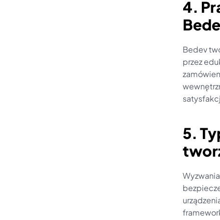
4. Pr
Bede
Bedev two
przez eduk
zamówieni
wewnętrzn
satysfakc
5. T
tworz
Wyzwania 
bezpiecze
urządzeni
framework