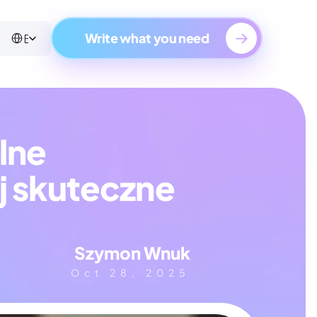
Select Language
English
Write what you need
ne 
 skuteczne 
Szymon Wnuk
Oct 28, 2025