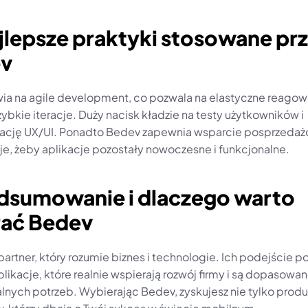
jlepsze praktyki stosowane prz
v
wia na agile development, co pozwala na elastyczne reagowa
zybkie iteracje. Duży nacisk kładzie na testy użytkowników i 
ację UX/UI. Ponadto Bedev zapewnia wsparcie posprzedażo
cje, żeby aplikacje pozostały nowoczesne i funkcjonalne.
odsumowanie i dlaczego warto 
ać Bedev
artner, który rozumie biznes i technologie. Ich podejście po
likacje, które realnie wspierają rozwój firmy i są dopasowan
nych potrzeb. Wybierając Bedev, zyskujesz nie tylko produkt,