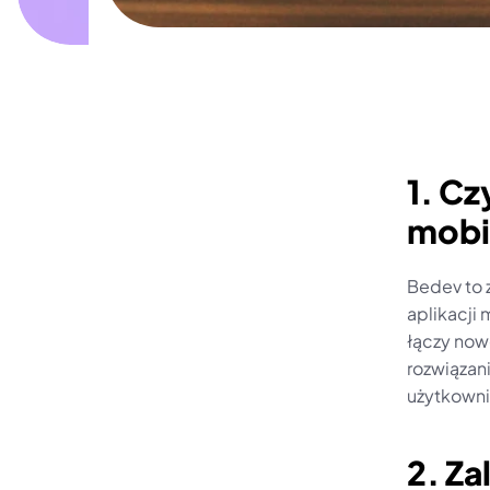
1. Cz
mobi
Bedev to z
aplikacji 
łączy now
rozwiązan
użytkown
2. Za