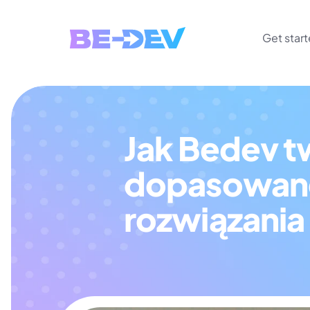
Get star
Jak Bedev tw
dopasowane 
rozwiązania