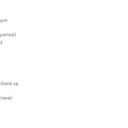
nym 
tywność 
y 
ślane są 
tować 