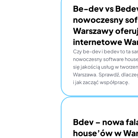
Be-dev vs Bedev
nowoczesny soft
Warszawy oferuj
internetowe Wa
Czy be-dev i bedev to ta sa
nowoczesny software house 
się jakością usług w tworzen
Warszawa. Sprawdź, dlacze
i jak zacząć współpracę.
Bdev – nowa fal
house’ów w Wars