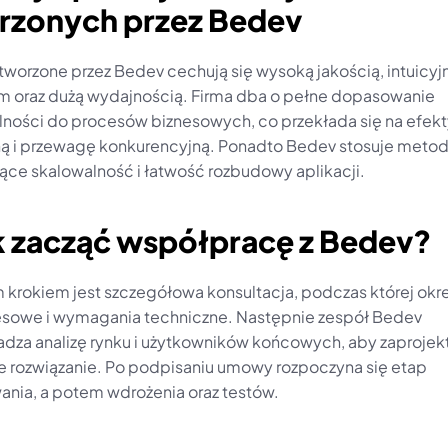
rzonych przez Bedev
 tworzone przez Bedev cechują się wysoką jakością, intuicyj
em oraz dużą wydajnością. Firma dba o pełne dopasowanie 
lności do procesów biznesowych, co przekłada się na efek
ą i przewagę konkurencyjną. Ponadto Bedev stosuje metod
ące skalowalność i łatwość rozbudowy aplikacji.
ak zacząć współpracę z Bedev?
 krokiem jest szczegółowa konsultacja, podczas której okre
esowe i wymagania techniczne. Następnie zespół Bedev 
dza analizę rynku i użytkowników końcowych, aby zaprojek
 rozwiązanie. Po podpisaniu umowy rozpoczyna się etap 
ania, a potem wdrożenia oraz testów.