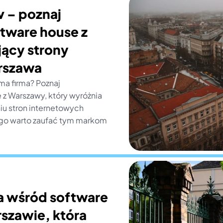
 – poznaj 
ware house z 
ący strony 
rszawa
ma firma? Poznaj 
z Warszawy, który wyróżnia 
iu stron internetowych 
go warto zaufać tym markom 
a wśród software 
zawie, która 