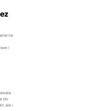
ez 
nie na 
we i 
zwala 
e do 
 ale i 