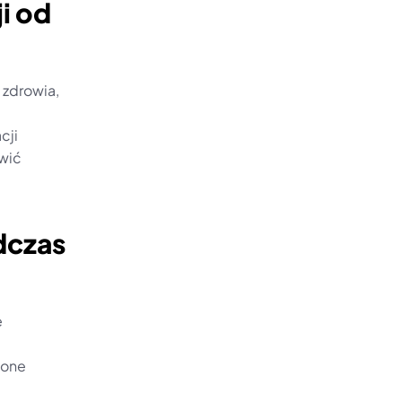
 od 
zdrowia, 
ji 
wić 
czas 
 
one 