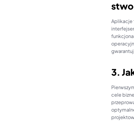
stwo
Aplikacje
interfejs
funkcjona
operacyjn
gwarantuj
3. J
Pierwszym
cele bizn
przeprowa
optymalne
projektow