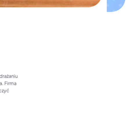
drażaniu 
. Firma 
czyć 