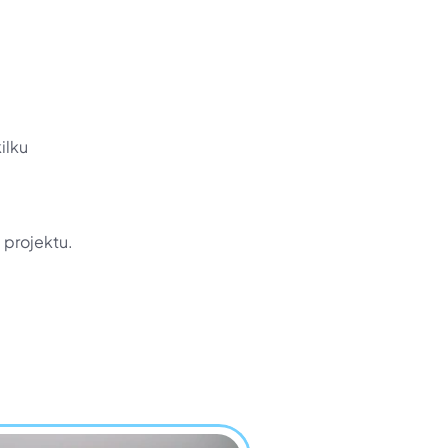
lku 
 projektu.