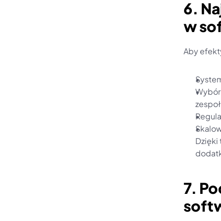
6. Na
w so
Aby efekt
System
Wybór 
zespoł
Regula
Skalow
Dzięki 
dodat
7. Po
soft