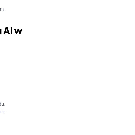
tu.
AI w 
tu.
ie 