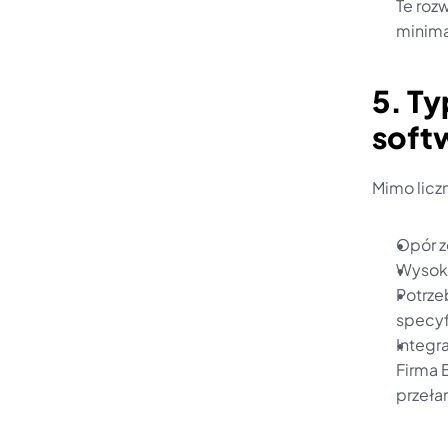
Te rozw
minima
5. T
soft
Mimo licz
Opór z
Wysoki
Potrze
specyf
Integr
Firma 
przeła