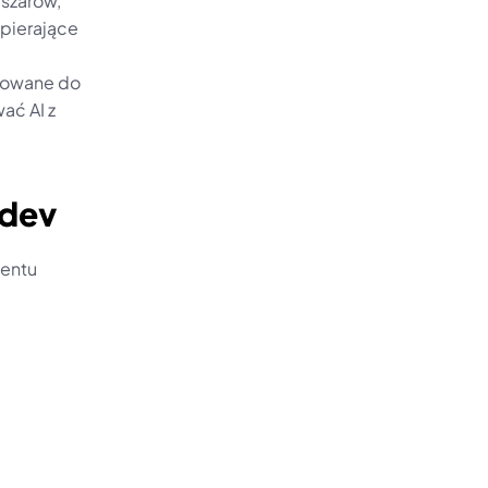
szarów, 
ierające 
sowane do 
ć AI z 
edev
entu 