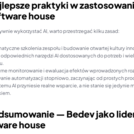
jlepsze praktyki w zastosowaniu
ftware house
ywnie wykorzystać AI, warto przestrzegać kilku zasad:
atyczne szkolenia zespołu i budowanie otwartej kultury inn
odpowiednich narzędzi AI dostosowanych do potrzeb i wiel
u.
rne monitorowanie i ewaluacja efektów wprowadzonych ro
anie automatyzacji stopniowo, zaczynając od prostych pr
temu AI przyniesie realne wsparcie, a nie stanie się jedynie
kiem.
dsumowanie — Bedev jako lider
ware house