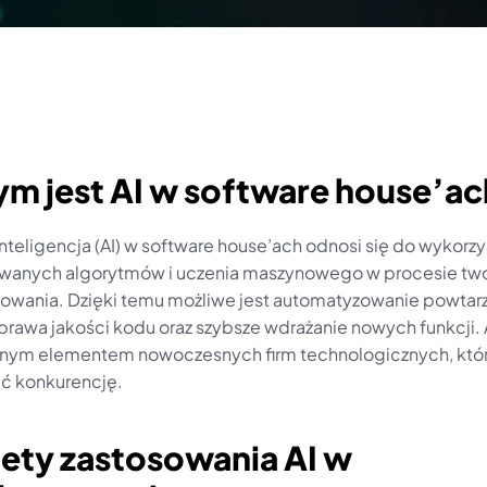
ym jest AI w software house’a
nteligencja (AI) w software house’ach odnosi się do wykorzys
anych algorytmów i uczenia maszynowego w procesie twor
wania. Dzięki temu możliwe jest automatyzowanie powtarz
rawa jakości kodu oraz szybsze wdrażanie nowych funkcji. AI
nym elementem nowoczesnych firm technologicznych, któr
ć konkurencję.
lety zastosowania AI w 