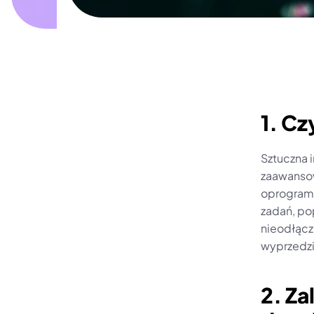
1. Cz
Sztuczna i
zaawansow
oprogramo
zadań, pop
nieodłącz
wyprzedzi
2. Za