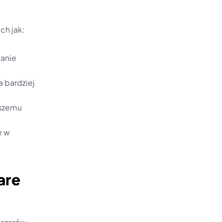
ch jak:
anie 
 bardziej 
szemu 
 w 
re 