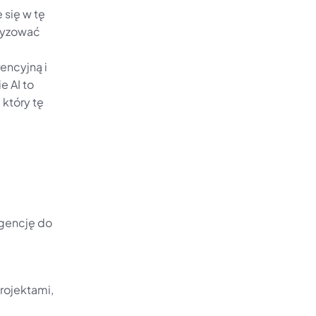
się w tę 
tyzować 
ncyjną i 
 AI to 
który tę 
gencję do 
rojektami, 