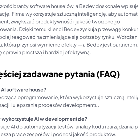
szłość branży software house’ów, a Bedev doskonale wpisuje 
ację. Firma wykorzystuje sztuczną inteligencję, aby automa
nt, zwiększać produktywność i jakość tworzonego 
wania. Dzięki temu klienci Bedev zyskują przewagę konkure
ciej reagować na zmieniające się potrzeby rynku. Wdrożenie
, która przynosi wymierne efekty — a Bedev jest partnerem, 
 sprawia prostszą i bardziej efektywną.
ęściej zadawane pytania (FAQ)
 AI software house?
tworząca oprogramowanie, która wykorzystuje sztuczną inteli
acji i ulepszania procesów developmentu.
 wykorzystuje AI w developmentzie?
uje AI do automatyzacji testów, analizy kodu i zarządzania p
iesza pracę zespołów i podnosi jakość produktów.