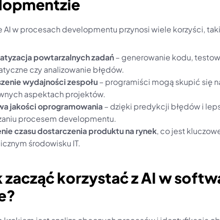
lopmentzie
 AI w procesach developmentu przynosi wiele korzyści, taki
tyzacja powtarzalnych zadań
 – generowanie kodu, testow
tyczne czy analizowanie błędów.
zenie wydajności zespołu
 – programiści mogą skupić się na
wnych aspektach projektów.
wa jakości oprogramowania
 – dzięki predykcji błędów i lep
zaniu procesem developmentu.
nie czasu dostarczenia produktu na rynek
, co jest kluczowe
cznym środowisku IT.
k zacząć korzystać z AI w softwa
e?