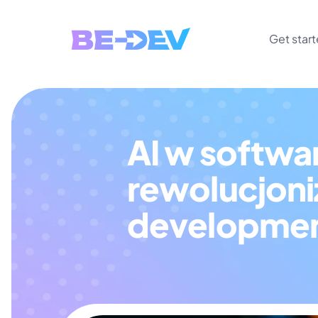
Get star
AI w softwar
rewolucjoni
developme