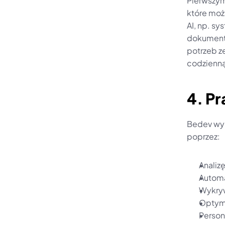
Pierwszym
które moż
AI, np. s
dokumenta
potrzeb z
codzienną
4. P
Bedev wyk
poprzez:
Analiz
Automa
Wykryw
Optyma
Person