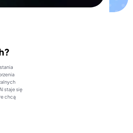
ch?
tania 
zenia 
alnych 
 staje się 
e chcą 