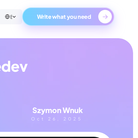
Select Language
English
Write what you need
dev 
Szymon Wnuk
Oct 26, 2025