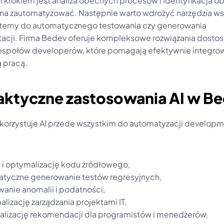
 krokiem jest analiza obecnych procesów i identyfikacja ob
na zautomatyzować. Następnie warto wdrożyć narzędzia wsp
ystemy do automatycznego testowania czy generowania 
cji. Firma Bedev oferuje kompleksowe rozwiązania dosto
espołów developerów, które pomagają efektywnie integrowa
 pracą.
raktyczne zastosowania AI w B
orzystuje AI przede wszystkim do automatyzacji developm
ę i optymalizację kodu źródłowego,
tyczne generowanie testów regresyjnych,
anie anomalii i podatności,
lizację zarządzania projektami IT,
alizację rekomendacji dla programistów i menedżerów.