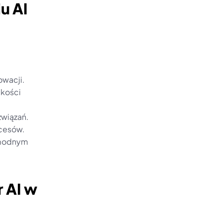
 AI 
owacji.
kości 
związań.
ocesów.
 modnym 
 AI w 