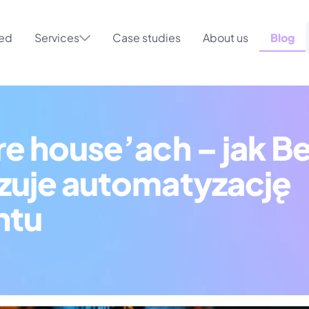
ted
Services
Case studies
About us
Blog
e house’ach – jak Be
zuje automatyzację 
ntu