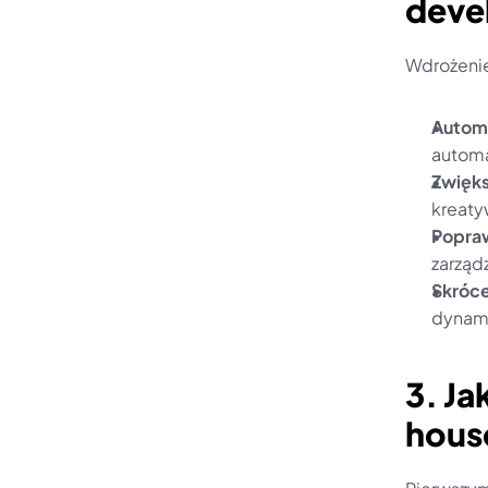
deve
Wdrożenie
Automa
automa
Zwięks
kreaty
Popra
zarząd
Skróce
dynami
3. Ja
hous