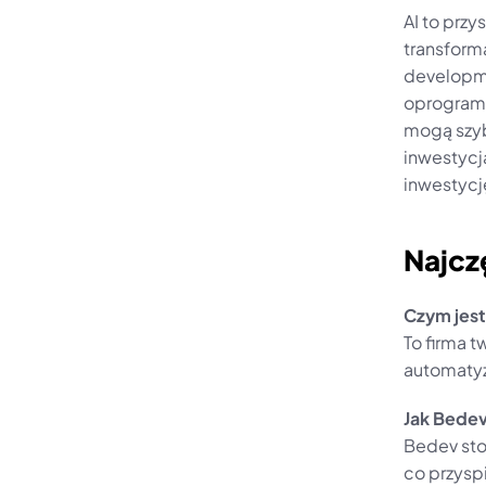
AI to przy
transform
developme
oprogramo
mogą szyb
inwestycja
inwestycję
Najcz
Czym jest
To firma 
automatyz
Jak Bedev
Bedev stos
co przysp