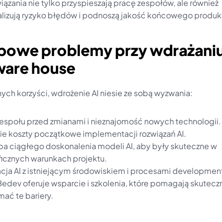
iązania nie tylko przyspieszają pracę zespołów, ale również 
lizują ryzyko błędów i podnoszą jakość końcowego produk
ypowe problemy przy wdrażaniu 
ware house
nych korzyści, wdrożenie AI niesie ze sobą wyzwania:
espołu przed zmianami i nieznajomość nowych technologii.
e koszty początkowe implementacji rozwiązań AI.
ba ciągłego doskonalenia modeli AI, aby były skuteczne w 
icznych warunkach projektu.
acja AI z istniejącym środowiskiem i procesami developmen
Bedev oferuje wsparcie i szkolenia, które pomagają skuteczn
mać te bariery.