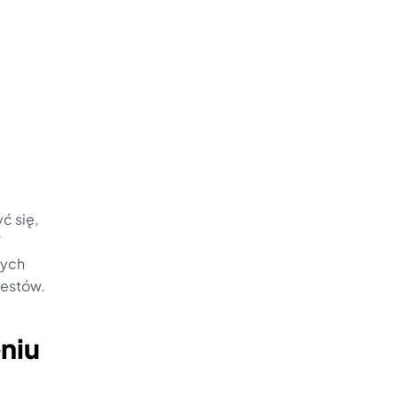
ć się, 
 
ych 
testów.
niu 