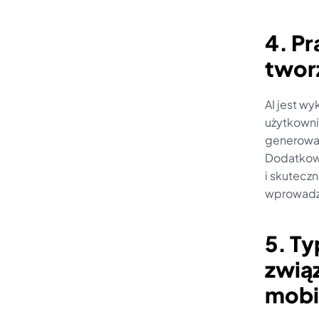
4. Pr
tworz
AI jest wy
użytkowni
generowan
Dodatkowo
i skuteczn
wprowadze
5. T
związ
mobi