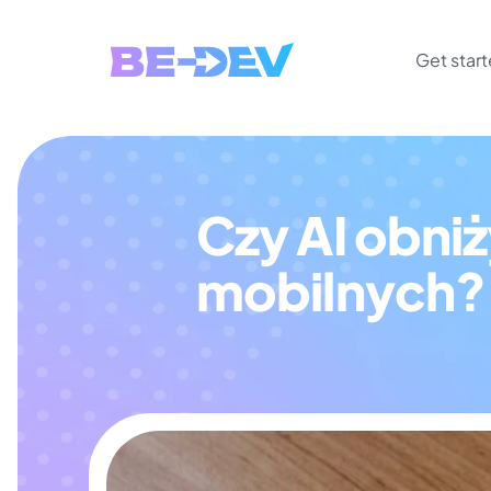
Get star
Czy AI obniż
mobilnych? 