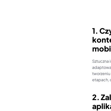
1. Cz
konte
mobi
Sztuczna i
adaptować
tworzeniu
etapach, 
2. Za
aplik