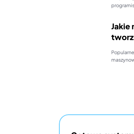
programi
Jakie 
tworz
Popularne
maszynowe