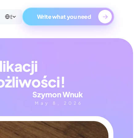
Select Language
English
Write what you need
kacji 
ożliwości!
Szymon Wnuk
May 8, 2026