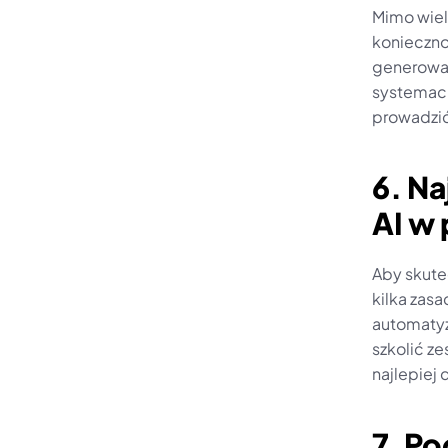
Mimo wielu
konieczno
generowany
systemach
prowadzić
6. Na
AI w
Aby skute
kilka zas
automatyz
szkolić ze
najlepiej
7. Po