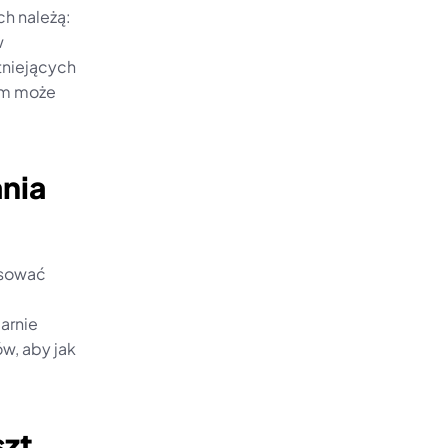
h należą: 
 
tniejących 
m może 
nia 
sować 
rnie 
w, aby jak 
zt 