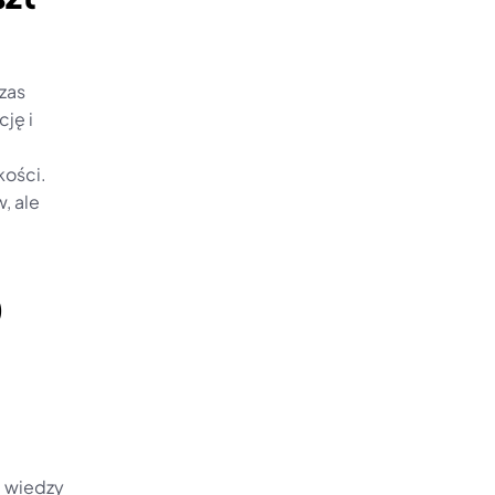
zas 
ę i 
ości. 
 ale 
)
 wiedzy 