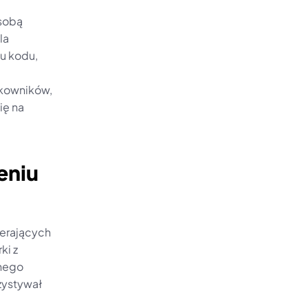
sobą 
a 
u kodu, 
kowników, 
ę na 
niu 
erających 
i z 
ego 
ystywał 