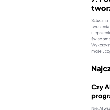
tworz
Sztuczna i
tworzenia
ulepszeni
świadomeg
Wykorzyst
może uczy
Najc
Czy A
progr
Nie, AI w