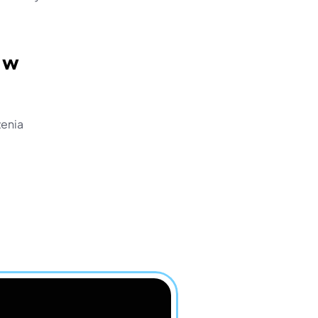
 w 
enia 