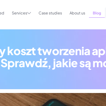
ted
Services
Case studies
About us
Blog
y koszt tworzenia apli
Sprawdź, jakie są m