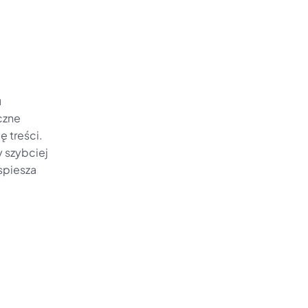
 
zne 
 treści. 
szybciej 
spiesza 