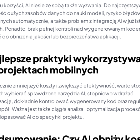
 korzyści, AI niesie ze sobą także wyzwania. Do najczęstszyc
ść dużych zasobów danych do nauki modeli, ryzyko błędów
ch automatycznie, a także problem z integracją AI w już is
. Ponadto, brak pełnej kontroli nad wygenerowanym kode
 do obniżenia jakości lub bezpieczeństwa aplikacji.
jlepsze praktyki wykorzystywa
 projektach mobilnych
cznie zmniejszyć koszty i zwiększyć efektywność, warto sto
ad: wybierać sprawdzone narzędzia AI, stopniowo wdrażać 
ację, dokładnie kontrolować wygenerowany kod oraz regula
spół. Ważna jest także ciągła analiza i optymalizacja procesó
 dopasować AI do specyfiki projektu.
dsumowanie: Czy AI obniży kos