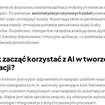
nie AI do procesu tworzenia aplikacji mobilnych niesie ze 
yści. Po pierwsze, 
automatyzacja rutynowych zadań
 pozwal
zić czas i zmniejszyć koszty. AI pomaga także w generowani
esza rozwój i zmniejsza potrzebę zatrudniania dużej liczby 
tów. Dodatkowo, inteligentne narzędzia analizują dane użyt
 bardziej dopasowane i intuicyjne aplikacje, co przekłada si
oświadczenia końcowe.
k zacząć korzystać z AI w tworze
acji?
 krokiem jest wybór odpowiednich narzędzi i platform wspi
rne rozwiązania to m.in. automaty generujące kod, framework
ym uczeniem maszynowym oraz narzędzia do automatyczn
a. Ważne jest także szkolenie zespołu, by efektywnie wykorz
nologie i integrował je z dotychczasowymi procesami.