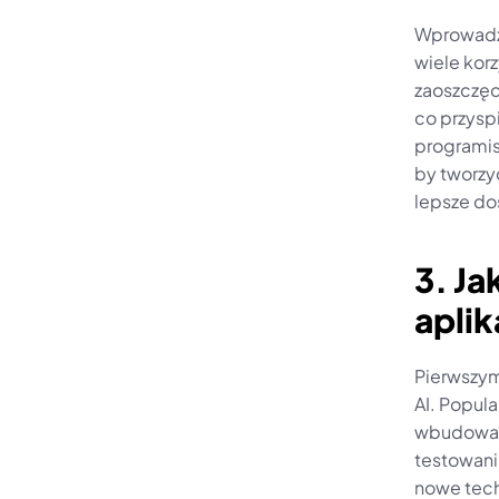
Wprowadze
wiele korz
zaoszczęd
co przyspi
programis
by tworzyć
lepsze d
3. Ja
aplik
Pierwszym
AI. Popula
wbudowan
testowani
nowe tech