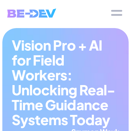
Vision Pro + AI 
for Field 
Workers: 
Unlocking Real-
Time Guidance 
Systems Today