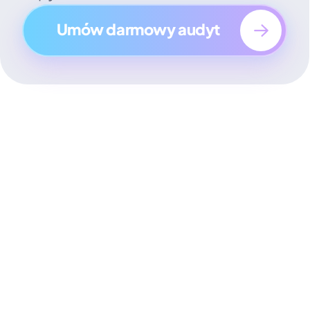
Umów darmowy audyt 
Na czym 
polega nasza 
usługa