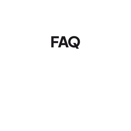
FAQ
Czy mogę samodzielnie 
edytować treści?
Czy mogę zacząć od jednej 
strony i rozbudować 
później?