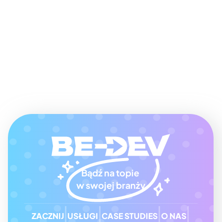
Send us message
Bądź na topie 
w swojej branży
ZACZNIJ
USŁUGI
CASE STUDIES
O NAS