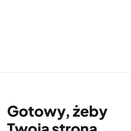
Czy pomagacie z treścią 
(copywritingiem)? 
Czy pomagacie po 
publikacji strony?
Gotowy, żeby 
Twoja strona 