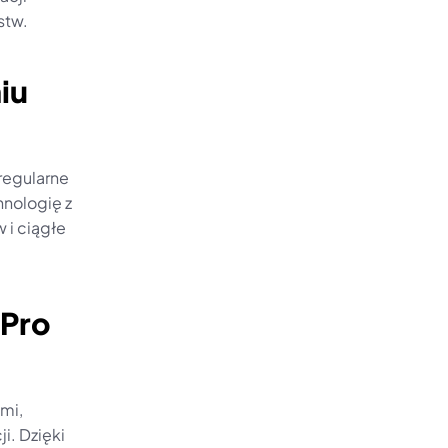
stw.
u 
egularne 
nologię z 
i ciągłe 
Pro 
i, 
. Dzięki 