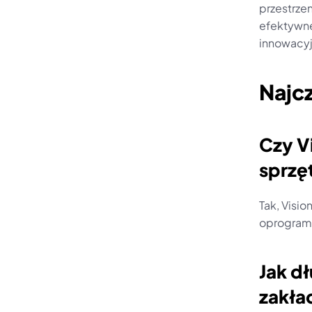
przestrzen
efektywne
innowacyj
Najc
Czy V
sprzę
Tak, Visio
oprogram
Jak d
zakła