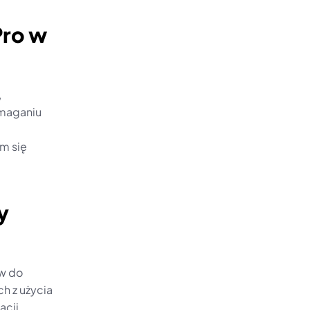
ro w 
 
maganiu 
 
 się 
 
w do 
h z użycia 
cji 