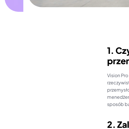
1. Cz
prze
Vision Pro
rzeczywist
przemysło
menedżero
sposób bar
2. Za