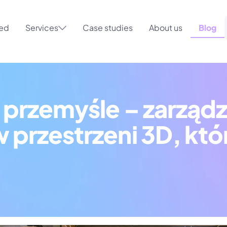
ted
Services
Case studies
About us
Blog
 przemyśle – zarządz
przestrzeni 3D, któr