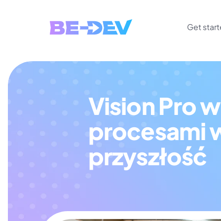
Get star
Vision Pro w
procesami w 
przyszłość