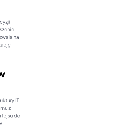
yzji 
szenie 
zwala na 
ację 
w 
tury IT 
mu z 
fejsu do 
 