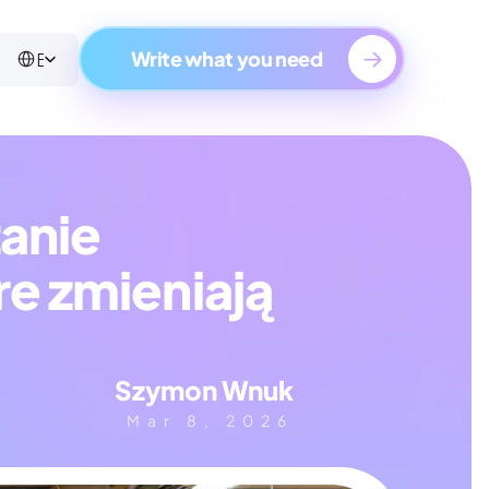
Select Language
English
Write what you need
anie 
e zmieniają 
Szymon Wnuk
Mar 8, 2026