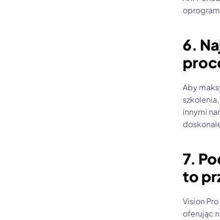
oprogramo
6. Na
proce
Aby maksy
szkolenia
innymi nar
doskonale
7. Po
to p
Vision Pr
oferując 