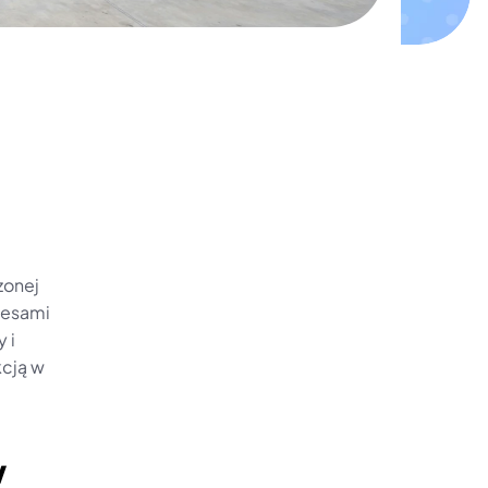
onej 
cesami 
i 
cją w 
 