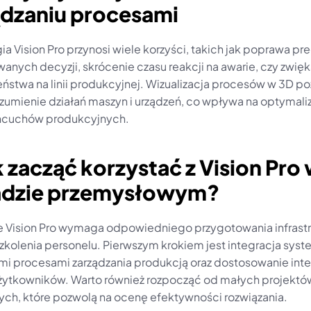
ądzaniu procesami
a Vision Pro przynosi wiele korzyści, takich jak poprawa prec
nych decyzji, skrócenie czasu reakcji na awarie, czy zwięk
ństwa na linii produkcyjnej. Wizualizacja procesów w 3D po
ozumienie działań maszyn i urządzeń, co wpływa na optymaliz
ańcuchów produkcyjnych.
k zacząć korzystać z Vision Pro 
adzie przemysłowym?
 Vision Pro wymaga odpowiedniego przygotowania infrastruk
zkolenia personelu. Pierwszym krokiem jest integracja syste
ymi procesami zarządzania produkcją oraz dostosowanie inter
żytkowników. Warto również rozpocząć od małych projektów
ych, które pozwolą na ocenę efektywności rozwiązania.