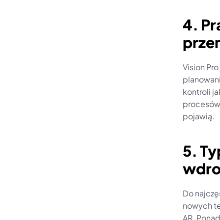
4. Pr
prze
Vision Pr
planowani
kontroli 
procesów,
pojawią.
5. T
wdro
Do najczę
nowych tec
AR. Ponadt