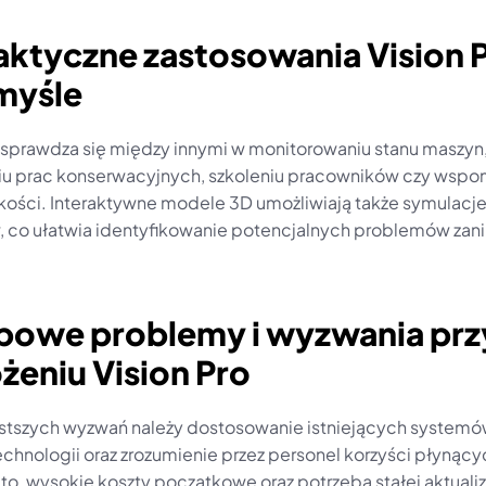
aktyczne zastosowania Vision P
myśle
o sprawdza się między innymi w monitorowaniu stanu maszyn,
u prac konserwacyjnych, szkoleniu pracowników czy wspo
jakości. Interaktywne modele 3D umożliwiają także symulacje
 co ułatwia identyfikowanie potencjalnych problemów zanim
ypowe problemy i wyzwania przy
żeniu Vision Pro
stszych wyzwań należy dostosowanie istniejących systemó
hnologii oraz zrozumienie przez personel korzyści płynącyc
o, wysokie koszty początkowe oraz potrzeba stałej aktualiza