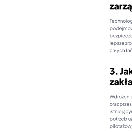
zarz
Technologi
podejmowa
bezpiecze
lepsze zr
całych ł
3. Ja
zakł
Wdrożenie
oraz przes
istniejąc
potrzeb u
pilotażow