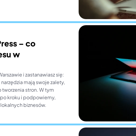
ess – co 
esu w 
arszawie i zastanawiasz się: 
arzędzia mają swoje zalety, 
 tworzenia stron. W tym 
 po kroku i podpowiemy, 
a lokalnych biznesów.