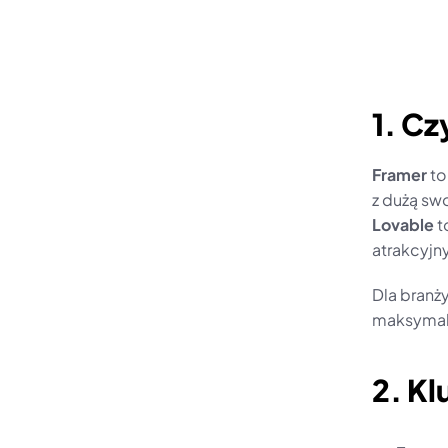
1. Cz
Framer
 t
z dużą sw
Lovable
 
atrakcyjn
Dla branż
maksymaln
2. Kl