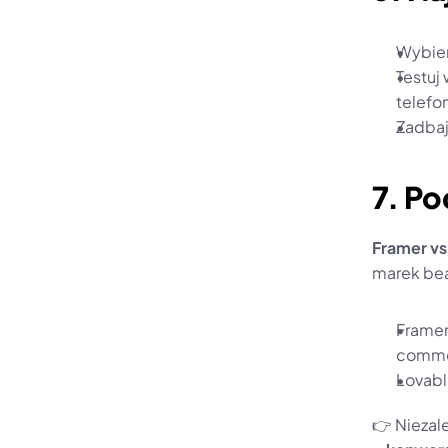
Wybier
Testuj
telefo
Zadbaj
7. P
Framer vs
marek be
Framer
comme
Lovabl
👉 Niezal