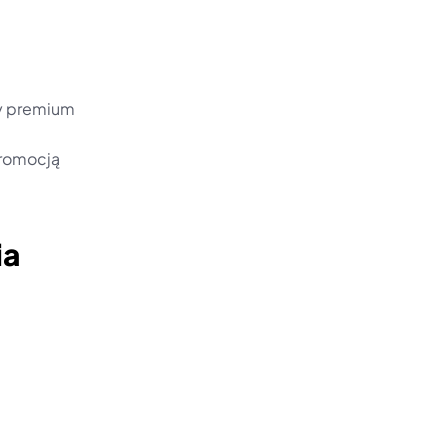
y premium 
romocją 
ia