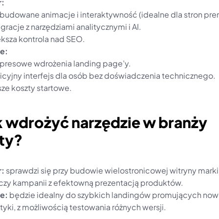
r:
budowane animacje i interaktywność (idealne dla stron pr
egracje z narzędziami analitycznymi i AI.
ksza kontrola nad SEO.
e:
presowe wdrożenia landing page’y.
uicyjny interfejs dla osób bez doświadczenia technicznego.
sze koszty startowe.
k wdrożyć narzędzie w branży 
ty?
r:
 sprawdzi się przy budowie wielostronicowej witryny marki,
 czy kampanii z efektowną prezentacją produktów.
e:
 będzie idealny do szybkich landingów promujących now
yki, z możliwością testowania różnych wersji.