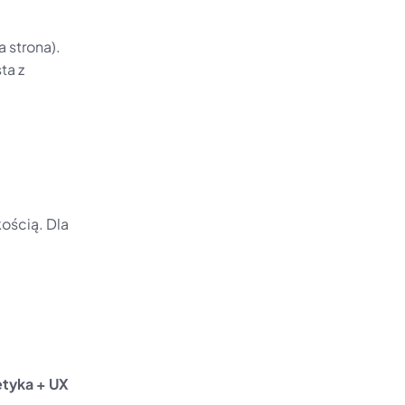
 strona).
a z 
ścią. Dla 
tyka + UX 