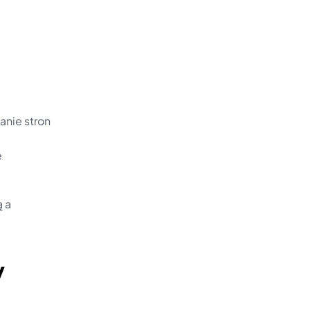
nie stron 
 
 a 
y