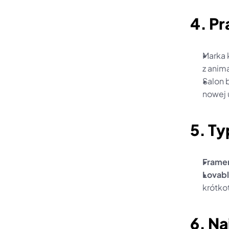
4. P
Marka 
z anim
Salon 
nowej 
5. Ty
Framer
Lovabl
krótko
6. Na