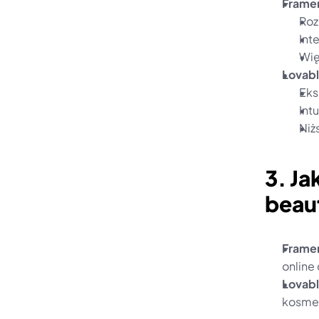
Frame
Roz
Int
Wię
Lovabl
Eks
Int
Niż
3. Ja
beau
Frame
online
Lovabl
kosmet