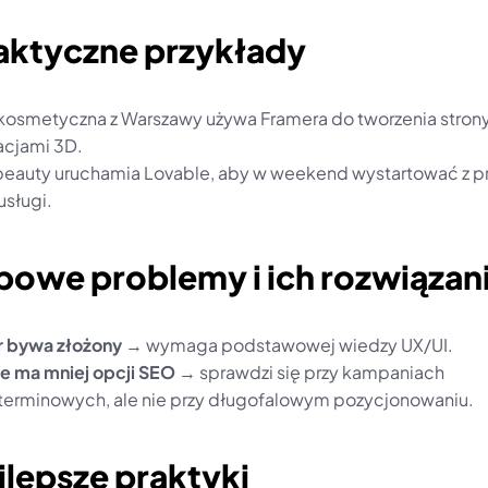
raktyczne przykłady
kosmetyczna z Warszawy używa Framera do tworzenia stron
acjami 3D.
beauty uruchamia Lovable, aby w weekend wystartować z p
usługi.
powe problemy i ich rozwiązan
 bywa złożony
 → wymaga podstawowej wiedzy UX/UI.
e ma mniej opcji SEO
 → sprawdzi się przy kampaniach 
terminowych, ale nie przy długofalowym pozycjonowaniu.
jlepsze praktyki