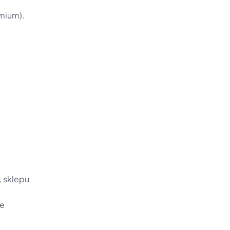
emium).
 sklepu 
e 