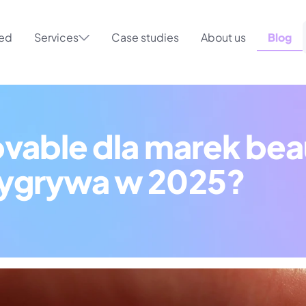
ted
Services
Case studies
About us
Blog
vable dla marek beau
wygrywa w 2025?