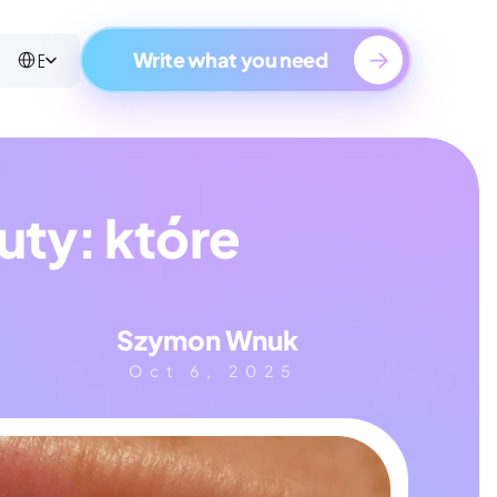
Select Language
English
Write what you need
ty: które 
Szymon Wnuk
Oct 6, 2025