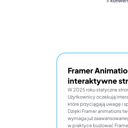
= konwer
Framer Animation
interaktywne st
W 2025 roku statyczne stron
Użytkownicy oczekują inter
które przyciągają uwagę i spr
Dzięki Framer animations two
wymaga już zaawansowanego
w praktyce budować Framer 