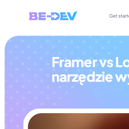
Get star
Framer vs Lo
narzędzie 