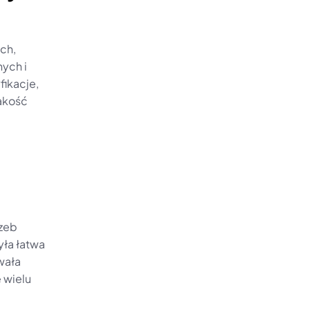
h, 
ch i 
ikacje, 
akość 
zeb 
ła łatwa 
ała 
 wielu 