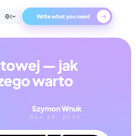
Select Language
English
Write what you need
towej — jak 
zego warto 
Szymon Wnuk
Dec 24, 2025