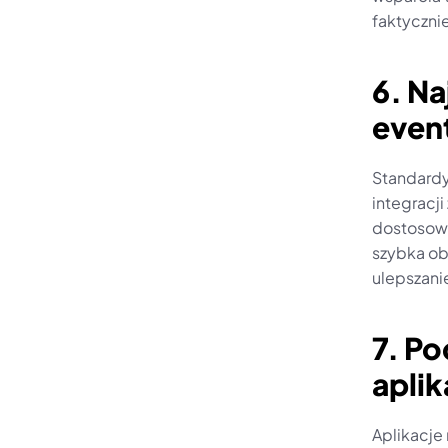
faktycznie 
6. Na
even
Standardy 
integracji
dostosowa
szybka ob
ulepszani
7. P
apli
Aplikacje 