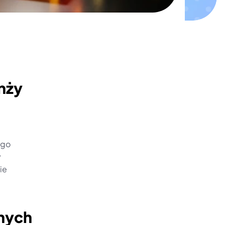
nży 
go 
 
e 
nych 