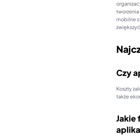
organizac
tworzenia
mobilne st
zwiększyć
Najc
Czy a
Koszty zal
także eko
Jakie
aplik