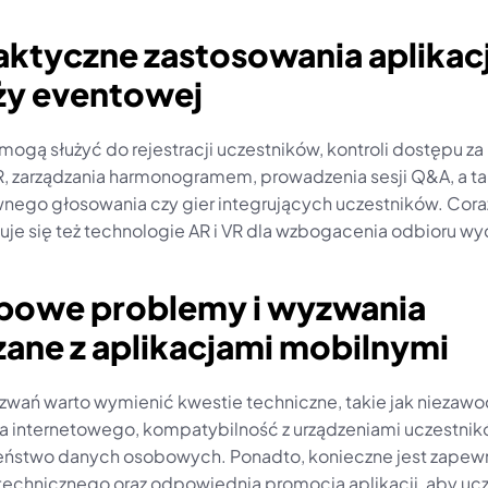
aktyczne zastosowania aplikacj
ży eventowej
 mogą służyć do rejestracji uczestników, kontroli dostępu z
 zarządzania harmonogramem, prowadzenia sesji Q&A, a ta
wnego głosowania czy gier integrujących uczestników. Coraz
uje się też technologie AR i VR dla wzbogacenia odbioru wy
ypowe problemy i wyzwania 
zane z aplikacjami mobilnymi
wań warto wymienić kwestie techniczne, takie jak niezawo
a internetowego, kompatybilność z urządzeniami uczestnikó
ństwo danych osobowych. Ponadto, konieczne jest zapewn
technicznego oraz odpowiednia promocja aplikacji, aby ucz