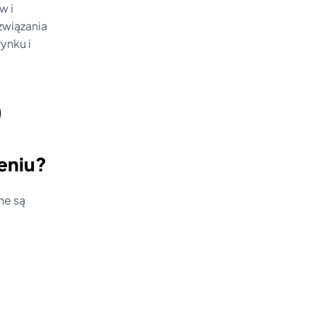
 i 
wiązania 
nku i 
)
eniu?
e są 