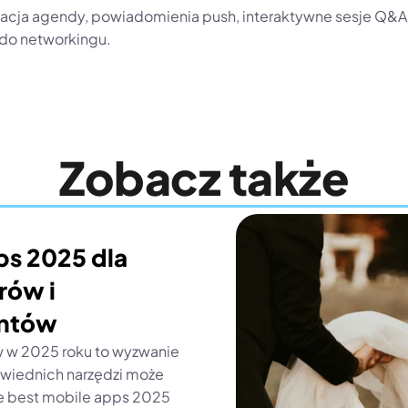
zacja agendy, powiadomienia push, interaktywne sesje Q&A, 
 do networkingu.
Zobacz także
s 2025 dla 
ów i 
ntów
w w 2025 roku to wyzwanie 
owiednich narzędzi może 
ie best mobile apps 2025 