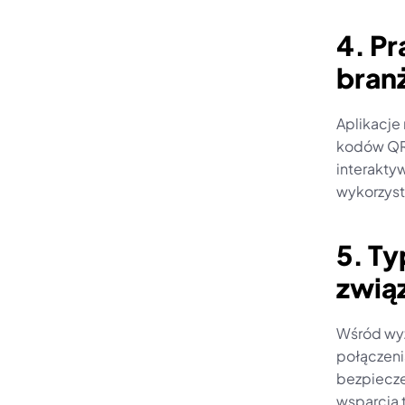
4. Pr
bran
Aplikacje
kodów QR,
interakty
wykorzyst
5. T
zwią
Wśród wyz
połączeni
bezpiecze
wsparcia 