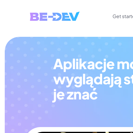
Get star
Aplikacje m
wyglądają s
je znać