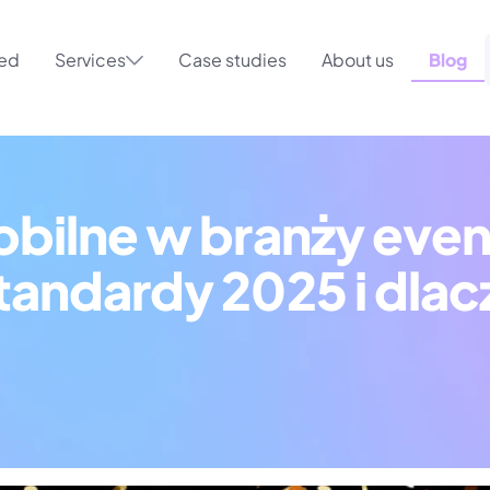
ted
Services
Case studies
About us
Blog
obilne w branży even
tandardy 2025 i dlac