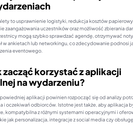
ydarzeniach
lety to usprawnienie logistyki, redukcja kosztów papierowyc
ie zaangażowania uczestników oraz możliwość zbierania dany
czestnicy mogą szybko sprawdzać agendę, otrzymywać notyf
ał w ankietach lub networkingu, co zdecydowanie podnosi j
zenia eventowego.
k zacząć korzystać z aplikacji 
lnej na wydarzeniu?
owiedniej aplikacji powinien rozpocząć się od analizy potr
 i oczekiwań odbiorców. Istotne jest także, aby aplikacja by
e, kompatybilna z różnymi systemami operacyjnymi i oferow
kie jak personalizacja, integracje z social media czy obsługę