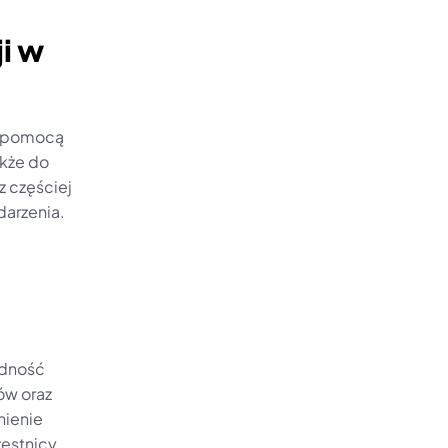
i w 
a pomocą 
kże do 
 częściej 
darzenia.
dność 
w oraz 
ienie 
estnicy 