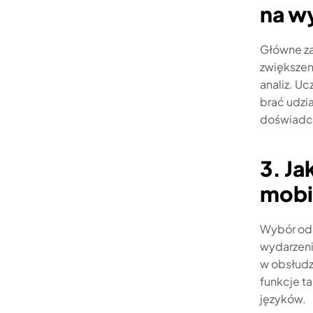
na w
Główne za
zwiększen
analiz. U
brać udzi
doświadc
3. Ja
mobi
Wybór odp
wydarzenia
w obsłudz
funkcje ta
języków.