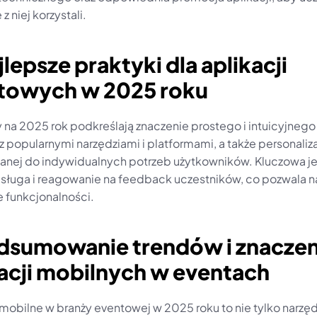
z niej korzystali.
jlepsze praktyki dla aplikacji 
towych w 2025 roku
na 2025 rok podkreślają znaczenie prostego i intuicyjnego i
 z popularnymi narzędziami i platformami, a także personalizac
nej do indywidualnych potrzeb użytkowników. Kluczowa jes
sługa i reagowanie na feedback uczestników, co pozwala na
e funkcjonalności.
odsumowanie trendów i znaczeni
kacji mobilnych w eventach
mobilne w branży eventowej w 2025 roku to nie tylko narzędz