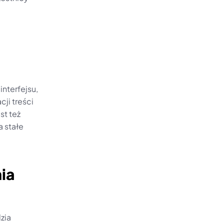
nterfejsu, 
ji treści 
t też 
 stałe 
a 
ia 