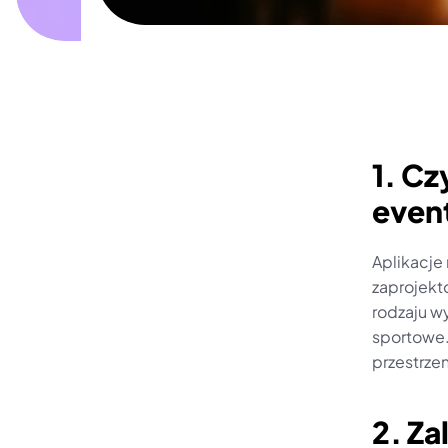
1. Cz
even
Aplikacje
zaprojekto
rodzaju wy
sportowe.
przestrzen
2. Za