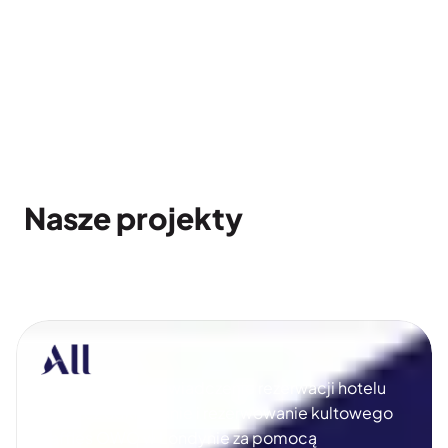
Zapisz się
Nasze projekty
Innowacyjne doświadczenie rezerwacji hotelu 
poprzez odkrywanie i rezerwowanie kultowego 
Raffles OWO w Londynie za pomocą 