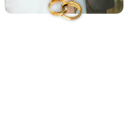
Potrzebujesz 
wskazówek 
dotyczących ślubów?
Dołącz do naszego newslettera, aby otrzymywać
cotygodniowe porady, oraz poradnik: “5 powodów
przez które panna młoda zamyka Twojego Instagrama
bez pytania o ofertę“!
     Email
Zapisuję się do newslettera i zgadzam się na otrzymywanie wiadomości e-mail od 
BE-DEV. Więcej informacji w Polityce Prywatności.