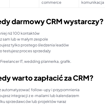
commerce
komunikacja
iedy darmowy CRM wystarczy?
mniej niż 100 kontaktów
asz sam lub w małym zespole
ebujesz tylko prostego śledzenia leadów
ro testujesz proces sprzedaży
 Freelancer IT, wedding plannerka, grafik.
iedy warto zapłacić za CRM?
sz automatyzować follow-upy i przypomnienia
ebujesz integracji z e-mailami lub kalendarzem
 kilku sprzedawców lub projektów naraz