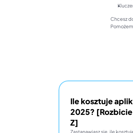
Kluczem
Chcesz do
Pomożemy 
Ile kosztuje apli
2025? [Rozbicie
Z]
Zastanawiasz się, ile kosztuj