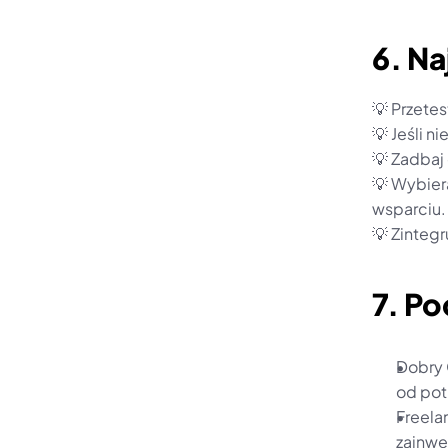
6. Na
💡 Przete
💡 Jeśli n
💡 Zadbaj
💡 Wybiera
wsparciu.
💡 Zinteg
7. P
Dobry 
od pot
Freela
zainwe