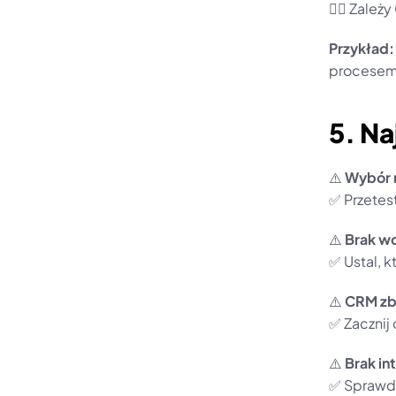
👉🏼 Zależ
Przykład:
procesem
5. Na
⚠️ 
Wybór 
✅ Przetes
⚠️ 
Brak wd
✅ Ustal, 
⚠️ 
CRM zby
✅ Zacznij
⚠️ 
Brak in
✅ Sprawdź