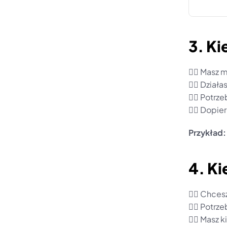
3. K
👉🏼 Masz 
👉🏼 Dział
👉🏼 Potrz
👉🏼 Dopie
Przykład:
4. K
👉🏼 Chce
👉🏼 Potrz
👉🏼 Masz