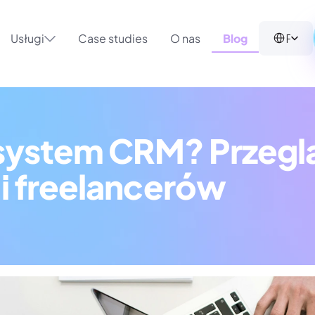
Select Langua
Polish (Poland)
Usługi
Case studies
O nas
Blog
 system CRM? Przeglą
 i freelancerów