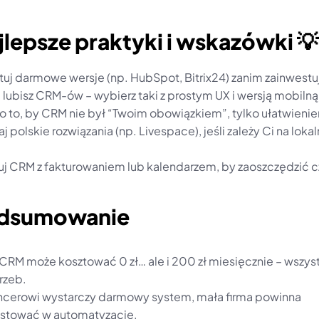
jlepsze praktyki i wskazówki 💡
stuj darmowe wersje (np. HubSpot, Bitrix24) zanim zainwestu
ie lubisz CRM-ów – wybierz taki z prostym UX i wersją mobilną
 o to, by CRM nie był “Twoim obowiązkiem”, tylko ułatwieni
j polskie rozwiązania (np. Livespace), jeśli zależy Ci na loka
ruj CRM z fakturowaniem lub kalendarzem, by zaoszczędzić c
odsumowanie
CRM może kosztować 0 zł… ale i 200 zł miesięcznie – wszyst
rzeb.
ncerowi wystarczy darmowy system, mała firma powinna 
stować w automatyzację.