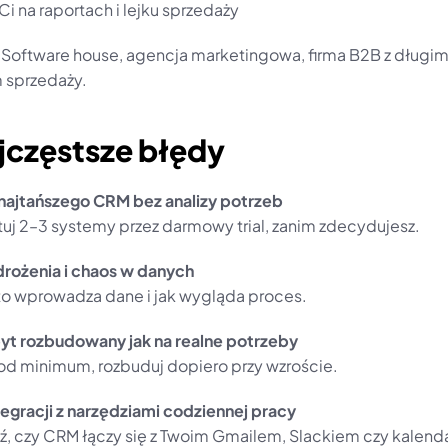
y Ci na raportach i lejku sprzedaży
 Software house, agencja marketingowa, firma B2B z długim
 sprzedaży.
jczęstsze błędy
najtańszego CRM bez analizy potrzeb
tuj 2–3 systemy przez darmowy trial, zanim zdecydujesz.
rożenia i chaos w danych
kto wprowadza dane i jak wygląda proces.
t rozbudowany jak na realne potrzeby
 od minimum, rozbuduj dopiero przy wzroście.
tegracji z narzędziami codziennej pracy
, czy CRM łączy się z Twoim Gmailem, Slackiem czy kalend