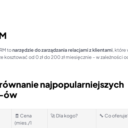
RM
RM to 
narzędzie do zarządzania relacjami z klientami
, które
e kosztować od 0 zł do 200 zł miesięcznie – w zależności od
równanie najpopularniejszych 
-ów
🧾 Cena 
🚀 Dla kogo?
🔧 Co oferuje
(mies./1 