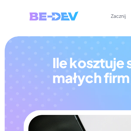
Zacznij
Ile kosztuje
małych firm