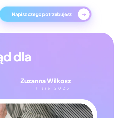
ge
Napisz czego potrzebujesz
d dla 
Zuzanna Wilkosz
1 sie 2025