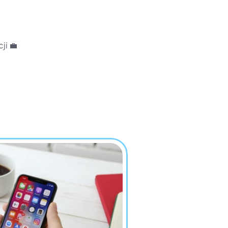
.
ji 💼