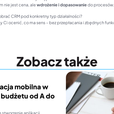
 nie jest cena, ale 
wdrożenie i dopasowanie
 do procesów
brać CRM pod konkretny typ działalności?
Ci ocenić, co ma sens – bez przepłacania i zbędnych funkc
Zobacz także
kacja mobilna w 
 budżetu od A do 
e stworzenie aplikacji 