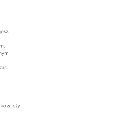
jesz.
.
em.
lnym 
zas.
ko zależy 