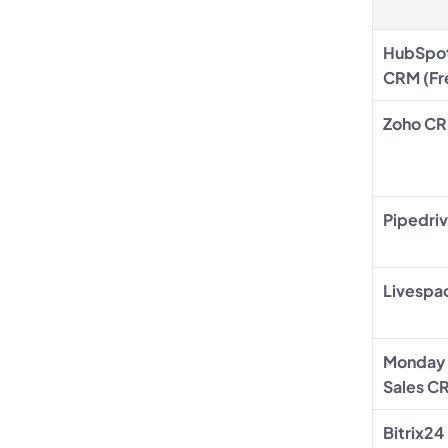
HubSpot
CRM (Fr
Zoho C
Pipedri
Livespa
Monday 
Sales C
Bitrix24