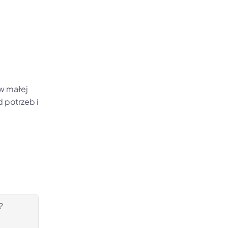
 w małej 
 potrzeb i 
?