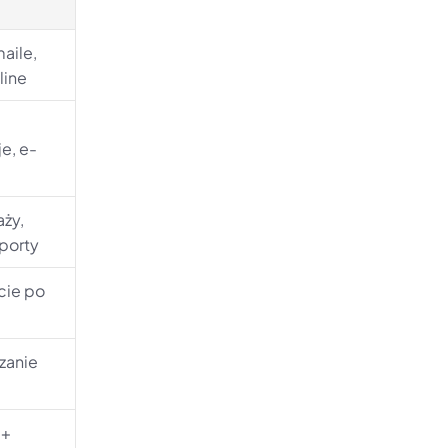
aile, 
line
e, e-
ży, 
aporty
ie po 
anie 
+ 