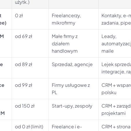
użytk.)
 
0 zł
Freelancerzy, 
Kontakty, e-m
ee)
mikrofirmy
zadania, pipe
RM
od 69 zł
Małe firmy z 
Leady, 
działem 
automatyzacj
handlowym
maile
ve
od 89 zł
Sprzedaż, agencje
Lejek sprzeda
integracje, r
ce
od 99 zł
Firmy usługowe z 
CRM + wsparc
PL
polsku
od 150 zł
Start-upy, zespoły
CRM + zarządz
RM
projektami
od 0 zł (limit)
Freelance i e-
CRM + strona 