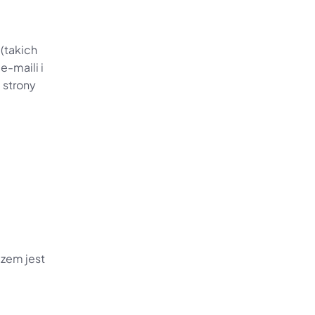
takich 
maili i 
strony 
Jednak automatyzacja nie powinna oznaczać brzmienia jak robot. Kluczem jest 