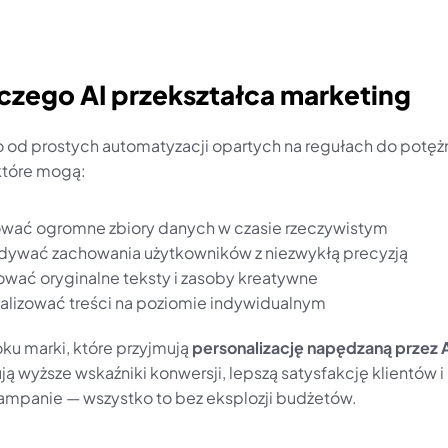
aczego AI przekształca marketing
ło od prostych automatyzacji opartych na regułach do potęż
 które mogą:
ować ogromne zbiory danych w czasie rzeczywistym
dywać zachowania użytkowników z niezwykłą precyzją
wać oryginalne teksty i zasoby kreatywne
alizować treści na poziomie indywidualnym
ku marki, które przyjmują 
personalizację napędzaną przez A
 wyższe wskaźniki konwersji, lepszą satysfakcję klientów i 
ampanie — wszystko to bez eksplozji budżetów.