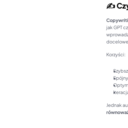
✍️ Cz
Copywriti
jak GPT c
wprowadze
docelowe
Korzyści:
Szybsz
Spójny 
Optyma
Iterac
równoważe