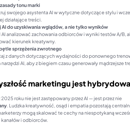
zasady tonu marki
ruj swojego asystenta AI w wytyczne dotyczące stylu i wcześ
ej działające treści.
 AI do uzyskiwania wglądów, a nie tylko wyników
 AI analizować zachowania odbiorców i wyniki testów A/B, a
ować kierunek kreatywny.
pętle sprzężenia zwrotnego
taj z danych dotyczących wydajności do ponownego trenow
 narzędzi AI, aby z biegiem czasu generowały mądrzejsze tre
zyszłość marketingu jest hybrydow
Marketer z 2025 roku nie jest zastępowany przez AI — jest przez nie 
any
. Ludzka kreatywność, osąd i empatia pozostają centraln
 marketerzy mogą skalować te cechy na niespotykaną wcześn
 kanałów i odbiorców.