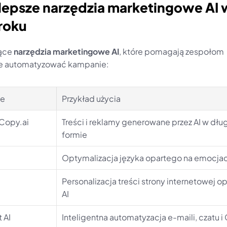
ajlepsze narzędzia marketingowe AI w
roku
ące 
narzędzia marketingowe AI
, które pomagają zespołom 
ie automatyzować kampanie:
ie
Przykład użycia
 Copy.ai
Treści i reklamy generowane przez AI w długi
formie
Optymalizacja języka opartego na emocja
Personalizacja treści strony internetowej op
AI
 AI
Inteligentna automatyzacja e-maili, czatu 