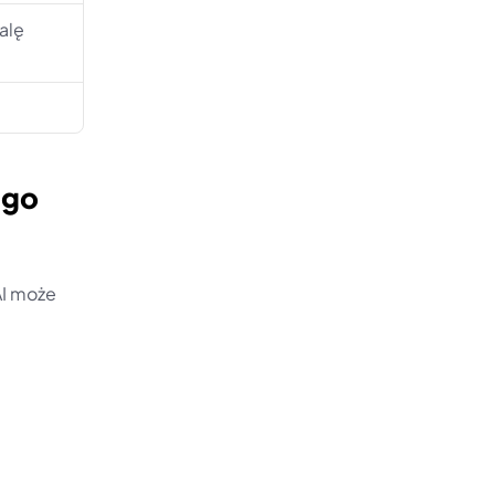
alę
go 
I może 