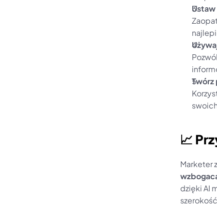
Ustaw 
Zaopat
najlepi
Używaj
Pozwól
inform
Twórz 
Korzys
swoich
📈 Pr
wzbogac
dzięki AI
szerokość