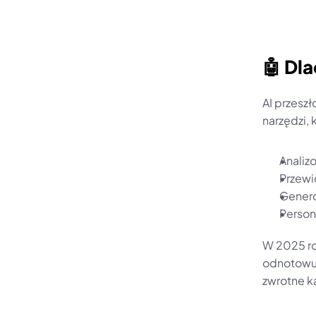
🤖 Dl
AI przesz
narzędzi,
Analiz
Przewi
Genero
Person
W 2025 ro
odnotowują
zwrotne k