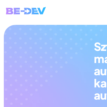
Sz
ma
au
ka
au