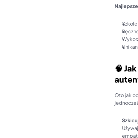
Najlepsze
Szkolen
Ręczne
Wykorz
Unikani
🧠 Ja
auten
Oto jak o
jednocześ
Szkicuj
Używaj
empatii