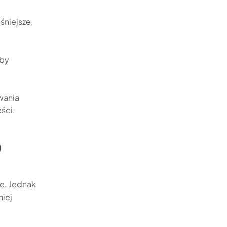
niejsze, 
by 
ania 
ści.
a
e. Jednak 
iej 