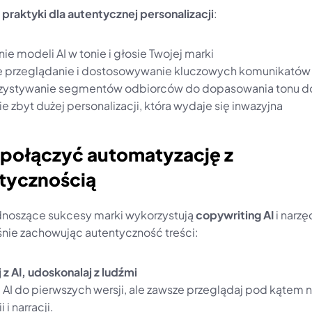
 praktyki dla autentycznej personalizacji
:
ie modeli AI w tonie i głosie Twojej marki
 przeglądanie i dostosowywanie kluczowych komunikatów
ystywanie segmentów odbiorców do dopasowania tonu d
e zbyt dużej personalizacji, która wydaje się inwazyjna
k połączyć automatyzację z 
tycznością
dnoszące sukcesy marki wykorzystują 
copywriting AI
 i narzęd
nie zachowując autentyczność treści:
 z AI, udoskonalaj z ludźmi
 AI do pierwszych wersji, ale zawsze przeglądaj pod kątem n
 i narracji.