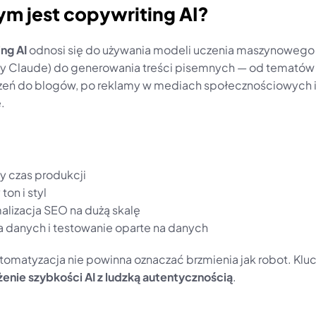
ym jest copywriting AI?
ng AI
 odnosi się do używania modeli uczenia maszynowego (
zy Claude) do generowania treści pisemnych — od tematów e-
ń do blogów, po reklamy w mediach społecznościowych i 
.
y czas produkcji
ton i styl
lizacja SEO na dużą skalę
ja danych i testowanie oparte na danych
nie szybkości AI z ludzką autentycznością
.