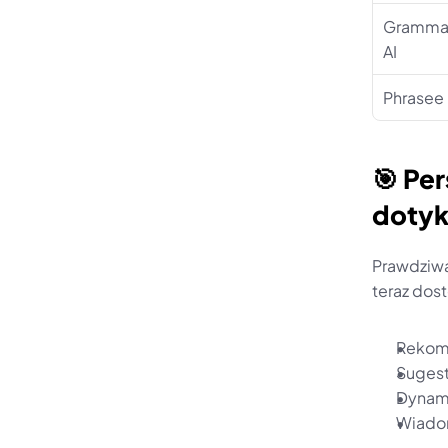
Grammarl
AI
Phrasee
🎯 Per
doty
Prawdziwa 
teraz do
Rekom
Sugest
Dynami
Wiadom