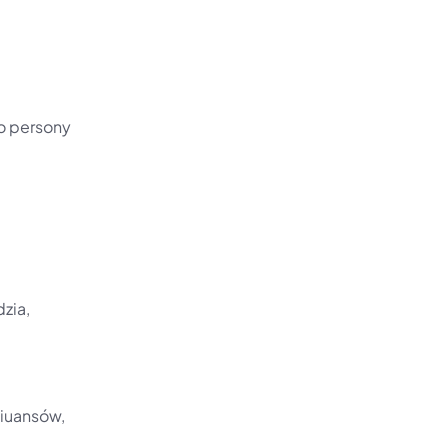
o persony
zia, 
iuansów, 