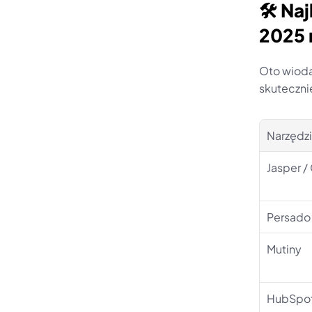
🛠️ N
2025 
Oto wiod
skuteczn
Narzędz
Jasper /
Persado
Mutiny
HubSpot