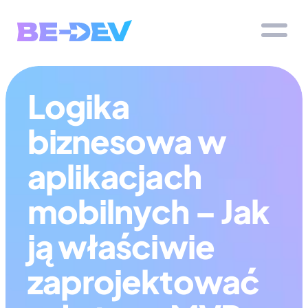
Logika 
biznesowa w 
aplikacjach 
mobilnych – Jak 
ją właściwie 
zaprojektować 