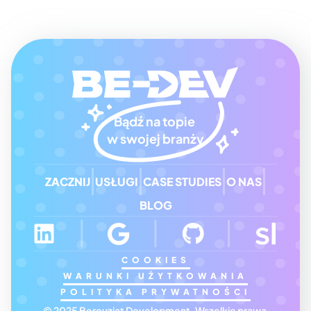
Bądź na topie 
w swojej branży
ZACZNIJ
USŁUGI
CASE STUDIES
O NAS
BLOG
COOKIES
WARUNKI UŻYTKOWANIA
POLITYKA PRYWATNOŚCI
© 2025 Bereyziat Development, Wszelkie prawa 