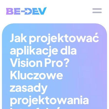
Jak projektować 
aplikacje dla 
Vision Pro? 
Kluczowe 
zasady 
projektowania 