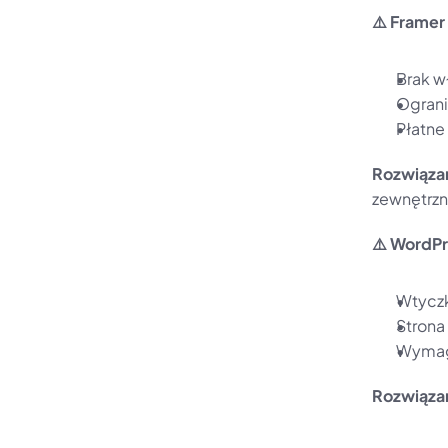
⚠️ Framer
Brak w
Ograni
Płatne
Rozwiąza
zewnętrzn
⚠️ WordP
Wtyczk
Strona
Wymaga
Rozwiąza