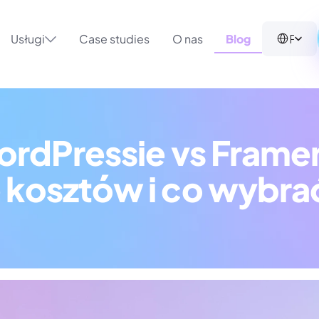
Select Langua
Polish (Poland)
Usługi
Case studies
O nas
Blog
ordPressie vs Framer
 kosztów i co wybra