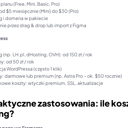
lanu (Free, Mini, Basic, Pro)
od $5 miesięcznie (Mini) do $30 (Pro)
g i domena w pakiecie
nie przez drag & drop lub import z Figma
ress
 (np. LH.pl, dHosting, OVH): od 150 zł / rok
: od 50 zł / rok
cja WordPressa (często 1 klik)
: darmowe lub premium (np. Astra Pro – ok. $50 rocznie)
owe koszty: wtyczki premium, SSL, aktualizacje
aktyczne zastosowania: ile kosz
ing?
g page we Framerze