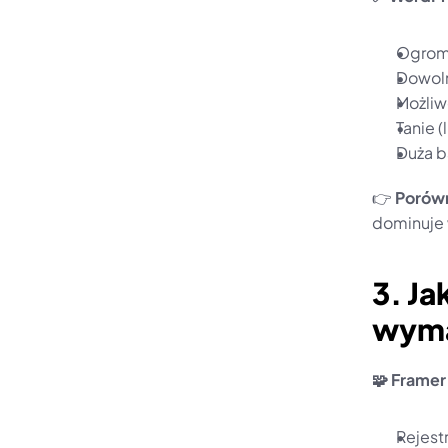
Ogromn
Dowoln
Możliw
Tanie 
Duża b
👉 
Porówn
dominuje
3. Ja
wyma
🧩 Framer
Rejestr