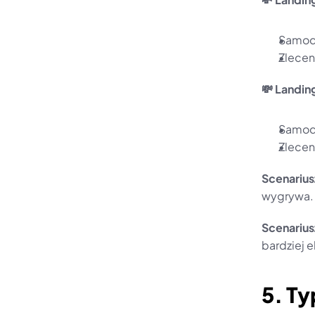
Samodz
Zlecen
💸 Landin
Samodz
Zlecen
Scenariusz
wygrywa.
Scenarius
bardziej e
5. Ty