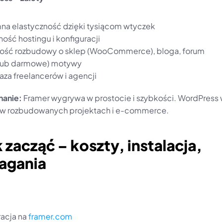
a elastyczność dzięki tysiącom wtyczek
ość hostingu i konfiguracji
ość rozbudowy o sklep (WooCommerce), bloga, forum
(lub darmowe) motywy
aza freelancerów i agencji
anie:
 Framer wygrywa w prostocie i szybkości. WordPress 
 w rozbudowanych projektach i e-commerce.
k zacząć – koszty, instalacja, 
gania
acja na 
framer.com