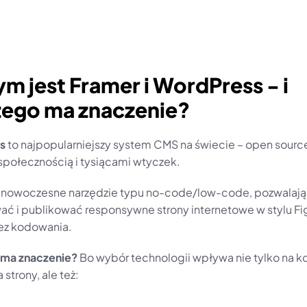
ym jest Framer i WordPress - i 
zego ma znaczenie?
s
 to najpopularniejszy system CMS na świecie – open source,
połecznością i tysiącami wtyczek.
o nowoczesne narzędzie typu no-code/low-code, pozwalają
ać i publikować responsywne strony internetowe w stylu F
bez kodowania.
 ma znaczenie?
 Bo wybór technologii wpływa nie tylko na ko
 strony, ale też: