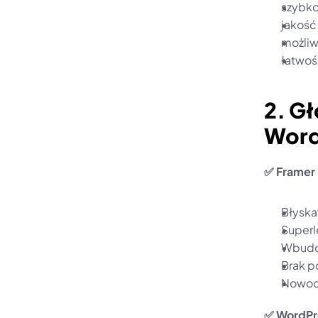
szybko
jakość
możli
łatwoś
2. Gł
Word
✅ Framer 
Błyska
Superl
Wbudow
Brak p
Nowocz
✅ WordPre