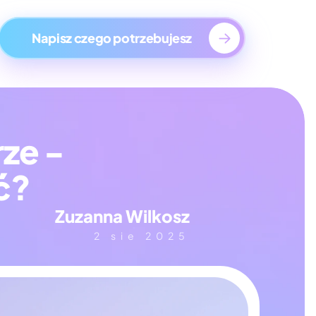
ge
Napisz czego potrzebujesz
ze - 
ć?
Zuzanna Wilkosz
2 sie 2025