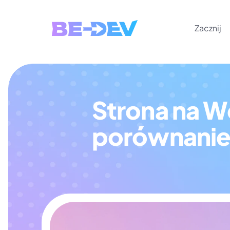
Zacznij
Strona na W
porównanie