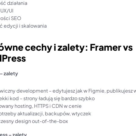
ść działania
 UX/UI
wości SEO
ć edycji i skalowania
ówne cechy i zalety: Framer vs 
Press
– zalety
wiczny development – edytujesz jak w Figmie, publikujesz w 
ekki kod – strony ładują się bardzo szybko
any hosting, HTTPS i CDN w cenie
otrzeby aktualizacji, backupów, wtyczek
esny design out-of-the-box
ss – zalety