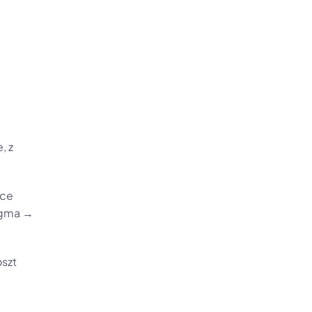
 z 
ce 
igma → 
szt 