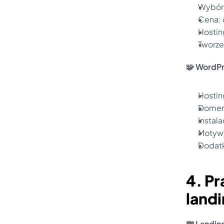
Wybór p
Cena: 
Hostin
Tworze
🧩 WordP
Hosting
Domeny
Instala
Motywy
Dodatk
4. Pr
land
💸 Landin