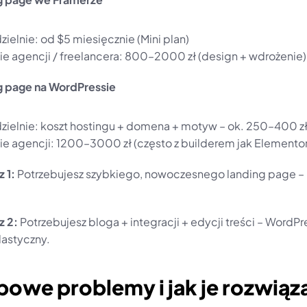
ielnie: od $5 miesięcznie (Mini plan)
ie agencji / freelancera: 800–2000 zł (design + wdrożenie)
g page na WordPressie
ielnie: koszt hostingu + domena + motyw – ok. 250–400 zł
ie agencji: 1200–3000 zł (często z builderem jak Elementor
 1:
 Potrzebujesz szybkiego, nowoczesnego landing page – 
z 2:
 Potrzebujesz bloga + integracji + edycji treści – WordPre
lastyczny.
powe problemy i jak je rozwiąz