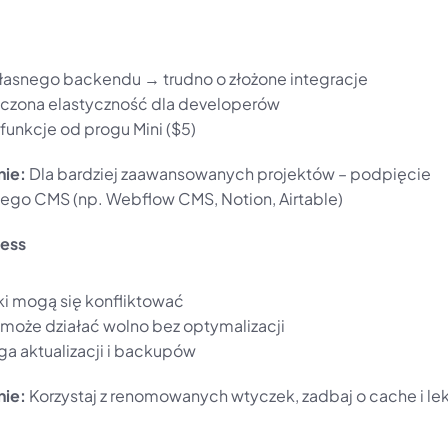
łasnego backendu → trudno o złożone integracje
czona elastyczność dla developerów
 funkcje od progu Mini ($5)
nie:
 Dla bardziej zaawansowanych projektów – podpięcie 
ego CMS (np. Webflow CMS, Notion, Airtable)
ress
i mogą się konfliktować
 może działać wolno bez optymalizacji
 aktualizacji i backupów
nie:
 Korzystaj z renomowanych wtyczek, zadbaj o cache i le