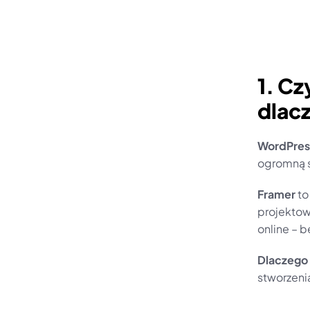
1. Cz
dlac
WordPres
ogromną s
Framer
 t
projektow
online – 
Dlaczego
stworzenia