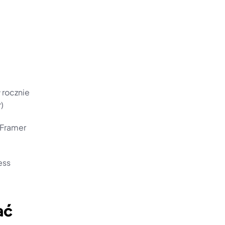
 rocznie
)
Framer 
ss 
ać