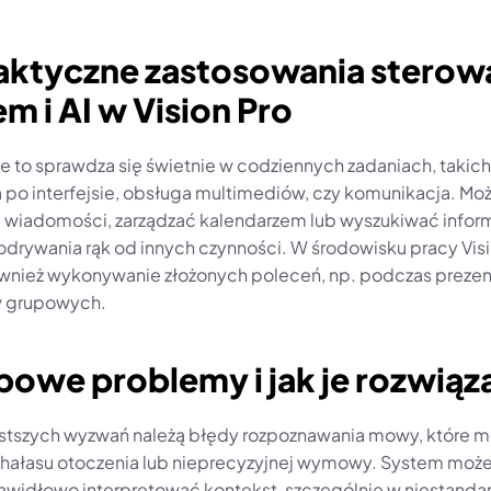
raktyczne zastosowania sterowa
m i AI w Vision Pro
e to sprawdza się świetnie w codziennych zadaniach, takich 
 po interfejsie, obsługa multimediów, czy komunikacja. Moż
wiadomości, zarządzać kalendarzem lub wyszukiwać inform
odrywania rąk od innych czynności. W środowisku pracy Visio
ównież wykonywanie złożonych poleceń, np. podczas prezenta
w grupowych.
powe problemy i jak je rozwiąz
stszych wyzwań należą błędy rozpoznawania mowy, które m
 hałasu otoczenia lub nieprecyzyjnej wymowy. System może t
awidłowo interpretować kontekst, szczególnie w niestanda