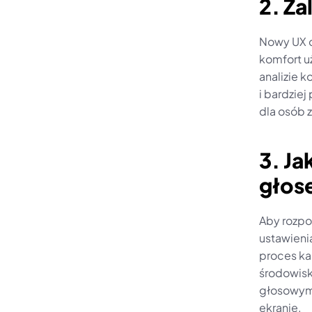
2. Za
Nowy UX op
komfort u
analizie 
i bardzie
dla osób 
3. Ja
głose
Aby rozpo
ustawienia
proces ka
środowisk
głosowymi
ekranie.