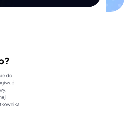
ro?
ie do 
ugiwać 
y, 
ej 
tkownika 