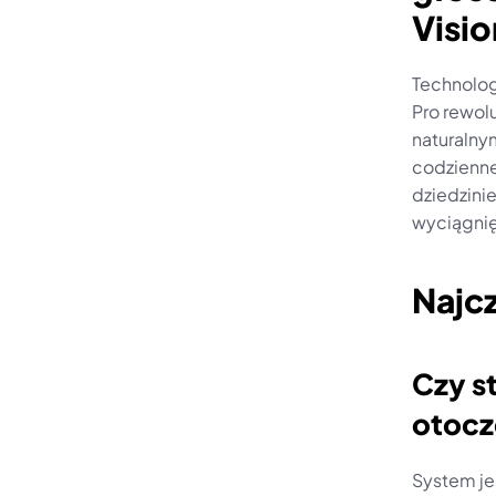
Visio
Technologi
Pro rewolu
naturalnym
codzienne
dziedzinie
wyciągnię
Najc
Czy s
otocz
System je