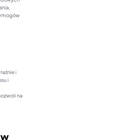
nia, 
wymogów 
źnie i 
u i 
ozwoli na 
w 