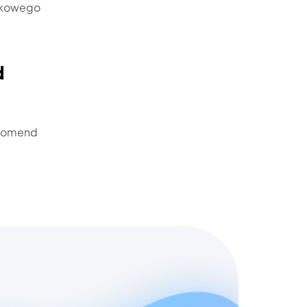
kowego 
 
komend 