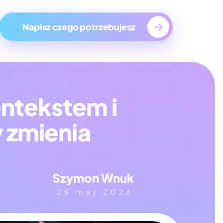
ge
Napisz czego potrzebujesz
ntekstem i 
 zmienia 
Szymon Wnuk
26 maj 2026