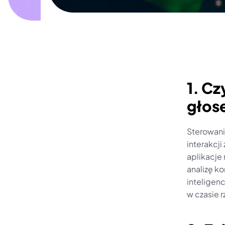
1. Cz
głose
Sterowani
interakcj
aplikacje 
analizę k
inteligenc
w czasie 