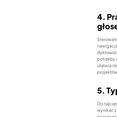
4. P
głose
Sterowani
nawigacja
dyktować 
potrzeby 
ułatwia r
projektó
5. Ty
Do najczę
wynikać z
zawsze pr