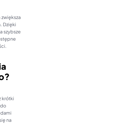
 zwiększa 
 Dzięki 
a szybsze 
ostępne 
ci.
a 
ro?
krótki 
do 
dami 
ę na 