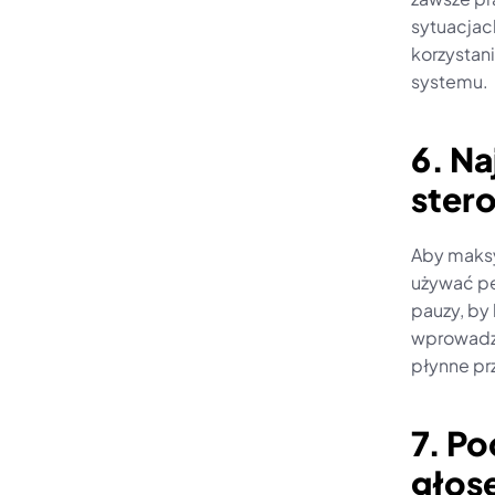
sytuacjac
korzystan
systemu.
6. Na
stero
Aby maksy
używać pe
pauzy, by 
wprowadza
płynne pr
7. P
głose