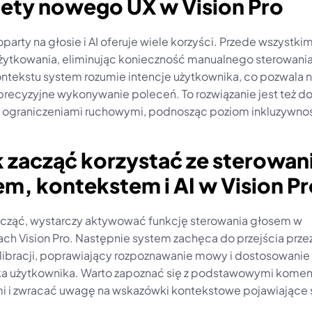
lety nowego UX w Vision Pro
arty na głosie i AI oferuje wiele korzyści. Przede wszystkim
żytkowania, eliminując konieczność manualnego sterowania.
kontekstu system rozumie intencje użytkownika, co pozwala n
j precyzyjne wykonywanie poleceń. To rozwiązanie jest też d
z ograniczeniami ruchowymi, podnosząc poziom inkluzywnoś
k zacząć korzystać ze sterowani
m, kontekstem i AI w Vision P
cząć, wystarczy aktywować funkcję sterowania głosem w 
ch Vision Pro. Następnie system zachęca do przejścia przez 
libracji, poprawiający rozpoznawanie mowy i dostosowanie 
a użytkownika. Warto zapoznać się z podstawowymi komen
 i zwracać uwagę na wskazówki kontekstowe pojawiające si