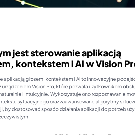
ym jest sterowanie aplikacją 
m, kontekstem i AI w Vision P
e aplikacją głosem, kontekstem i AI to innowacyjne podejśc
i z urządzeniem Vision Pro, które pozwala użytkownikom obsł
naturalnie i intuicyjnie. Wykorzystuje ono rozpoznawanie mow
ontekstu sytuacyjnego oraz zaawansowane algorytmy sztuczn
ji, by dostosować sposób działania aplikacji do potrzeb uży
rzeczywistym.