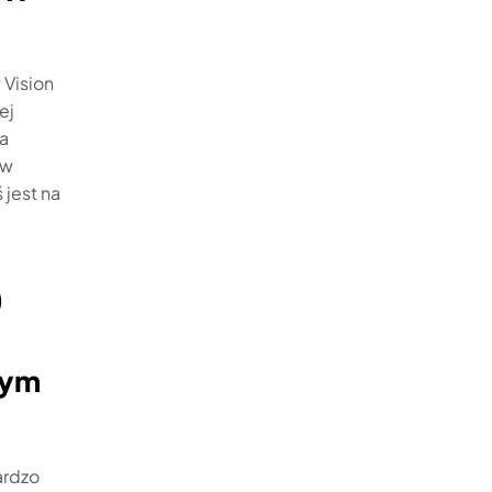
Vision 
j 
a 
w 
jest na 
)
ym 
rdzo 