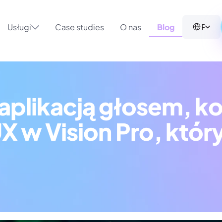
Select Langua
Polish (Poland)
Usługi
Case studies
O nas
Blog
aplikacją głosem, ko
 w Vision Pro, który