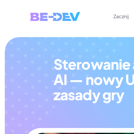
Zacznij
Sterowanie 
AI — nowy UX
zasady gry