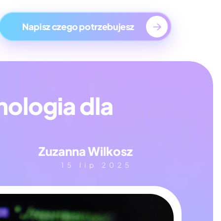
ge
Napisz czego potrzebujesz
ologia dla 
Zuzanna Wilkosz
15 lip 2025