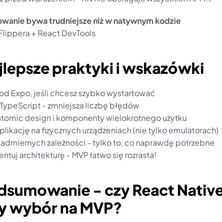
wanie bywa trudniejsze niż w natywnym kodzie
Flippera + React DevTools
jlepsze praktyki i wskazówki
j od Expo, jeśli chcesz szybko wystartować
 TypeScript - zmniejsza liczbę błędów
 atomic design i komponenty wielokrotnego użytku
aplikację na fizycznych urządzeniach (nie tylko emulatorach)
 nadmiernych zależności - tylko to, co naprawdę potrzebne
tuj architekturę - MVP łatwo się rozrasta!
dsumowanie - czy React Native 
y wybór na MVP?