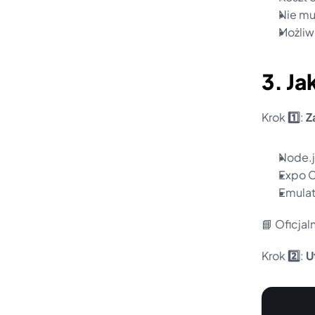
Nie mu
Możliw
3. Ja
Krok 
1️⃣
: 
Z
Node.j
Expo C
Emulat
📘 Oficja
Krok 
2️⃣
: 
U