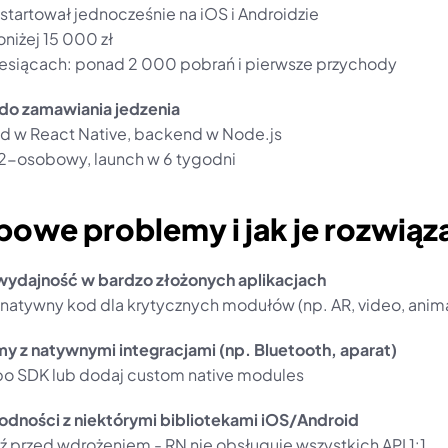
startował jednocześnie na iOS i Androidzie
niżej 15 000 zł
iesiącach: ponad 2 000 pobrań i pierwsze przychody
 do zamawiania jedzenia
nd w React Native, backend w Node.js
2-osobowy, launch w 6 tygodni
powe problemy i jak je rozwiąz
wydajność w bardzo złożonych aplikacjach
natywny kod dla krytycznych modułów (np. AR, video, anim
y z natywnymi integracjami (np. Bluetooth, aparat)
po SDK lub dodaj custom native modules
odności z niektórymi bibliotekami iOS/Android
 przed wdrożeniem - RN nie obsługuje wszystkich API 1:1