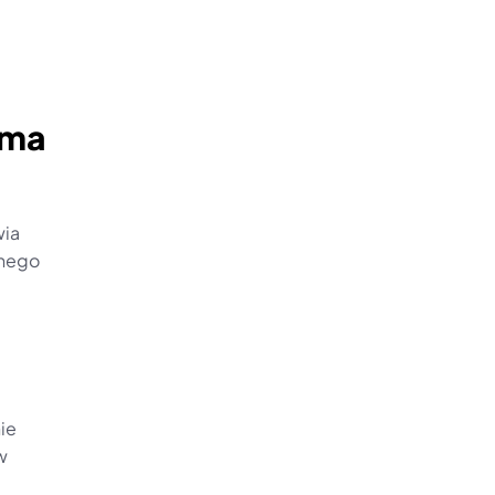
ma 
ia 
nego 
ie
w