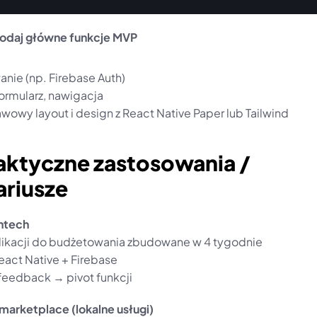
odaj główne funkcje MVP
nie (np. Firebase Auth)
formularz, nawigacja
wowy layout i design z React Native Paper lub Tailwind
aktyczne zastosowania / 
ariusze
intech
likacji do budżetowania zbudowane w 4 tygodnie
eact Native + Firebase
 feedback → pivot funkcji
 marketplace (lokalne usługi)