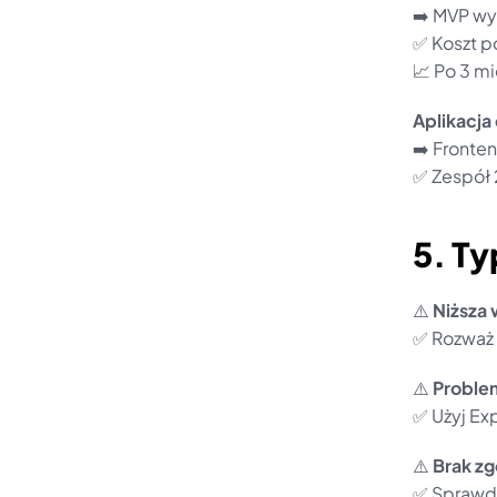
➡️ MVP wy
✅ Koszt po
📈 Po 3 m
Aplikacja
➡️ Fronte
✅ Zespół 
5. Ty
⚠️ 
Niższa 
✅ Rozważ 
⚠️ 
Problem
✅ Użyj Ex
⚠️ 
Brak zg
✅ Sprawdź