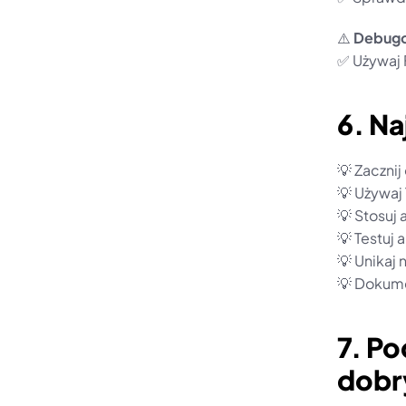
⚠️ 
Debugo
✅ Używaj 
6. Na
💡 Zaczni
💡 Używaj
💡 Stosuj
💡 Testuj 
💡 Unikaj
💡 Dokumen
7. Po
dobr