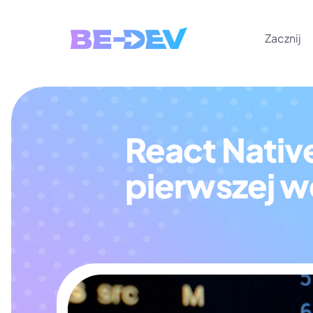
Zacznij
React Native
pierwszej we