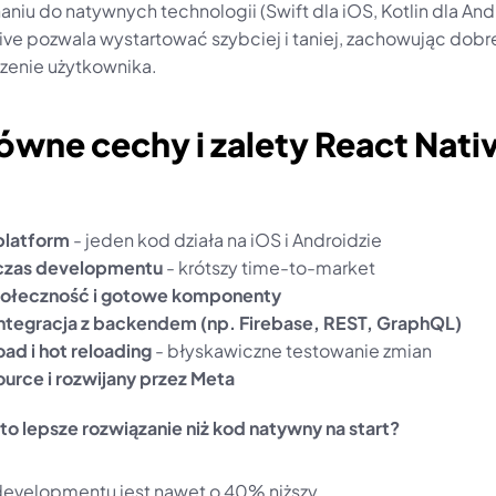
iu do natywnych technologii (Swift dla iOS, Kotlin dla Andr
ive pozwala wystartować szybciej i taniej, zachowując dobre
enie użytkownika.
ówne cechy i zalety React Nativ
platform
 - jeden kod działa na iOS i Androidzie
 czas developmentu
 - krótszy time-to-market
połeczność i gotowe komponenty
ntegracja z backendem (np. Firebase, REST, GraphQL)
oad i hot reloading
 - błyskawiczne testowanie zmian
urce i rozwijany przez Meta
to lepsze rozwiązanie niż kod natywny na start?
developmentu jest nawet o 40% niższy