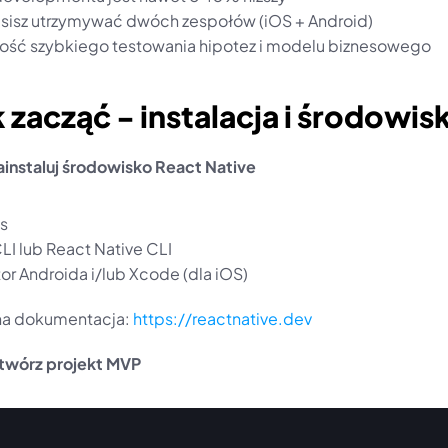
sisz utrzymywać dwóch zespołów (iOS + Android)
ość szybkiego testowania hipotez i modelu biznesowego
k zacząć - instalacja i środowis
ainstaluj środowisko React Native 
s
LI lub React Native CLI
or Androida i/lub Xcode (dla iOS)
lna dokumentacja: 
https://reactnative.dev
twórz projekt MVP