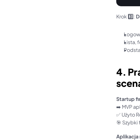
Krok 
3️⃣
: 
D
Logowa
Lista, 
Podsta
4. Pr
scen
Startup f
➡️ MVP ap
✅ Użyto R
🎯 Szybki
Aplikacja