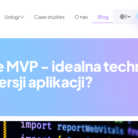
Select Langua
Polish (Poland)
Usługi
Case studies
O nas
Blog
 MVP - idealna techn
rsji aplikacji?