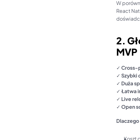
W porównan
React Nat
doświadcz
2. Gł
MVP
✓ 
Cross-
✓ 
Szybki
✓ 
Duża s
✓ 
Łatwa i
✓ 
Live rel
✓ 
Open so
Dlaczego 
Koszt 