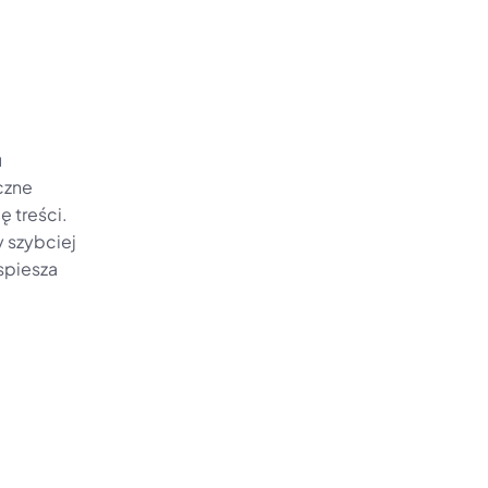
 
zne 
 treści. 
szybciej 
spiesza 