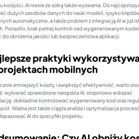
 korzyści, AI niesie ze sobą także wyzwania. Do najczęstszyc
ść dużych zasobów danych do nauki modeli, ryzyko błędów
ch automatycznie, a także problem z integracją AI w już is
. Ponadto, brak pełnej kontroli nad wygenerowanym kode
 do obniżenia jakości lub bezpieczeństwa aplikacji.
jlepsze praktyki wykorzystywa
 projektach mobilnych
cznie zmniejszyć koszty i zwiększyć efektywność, warto sto
ad: wybierać sprawdzone narzędzia AI, stopniowo wdrażać 
ację, dokładnie kontrolować wygenerowany kod oraz regula
spół. Ważna jest także ciągła analiza i optymalizacja procesó
 dopasować AI do specyfiki projektu.
dsumowanie: Czy AI obniży kos