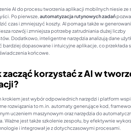
nie AI do procesu tworzenia aplikacji mobilnych niesie ze 
yści. Po pierwsze, 
automatyzacja rutynowych zadań
 pozwal
zić czas i zmniejszyć koszty. AI pomaga także w generowani
esza rozwój i zmniejsza potrzebę zatrudniania dużej liczby 
tów. Dodatkowo, inteligentne narzędzia analizują dane użyt
 bardziej dopasowane i intuicyjne aplikacje, co przekłada si
oświadczenia końcowe.
k zacząć korzystać z AI w tworze
acji?
 krokiem jest wybór odpowiednich narzędzi i platform wspi
rne rozwiązania to m.in. automaty generujące kod, framework
ym uczeniem maszynowym oraz narzędzia do automatyczn
a. Ważne jest także szkolenie zespołu, by efektywnie wykorz
nologie i integrował je z dotychczasowymi procesami.