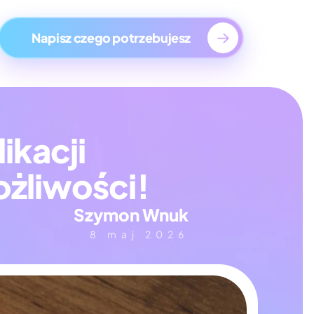
ge
Napisz czego potrzebujesz
kacji 
ożliwości!
Szymon Wnuk
8 maj 2026