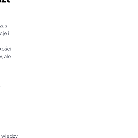
zas 
ę i 
ości. 
 ale 
)
 wiedzy 