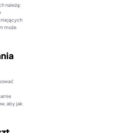
h należą: 
 
tniejących 
m może 
nia 
sować 
rnie 
w, aby jak 
zt 