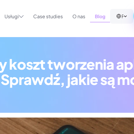
Select Langua
Polish (Poland)
Usługi
Case studies
O nas
Blog
y koszt tworzenia apli
Sprawdź, jakie są m