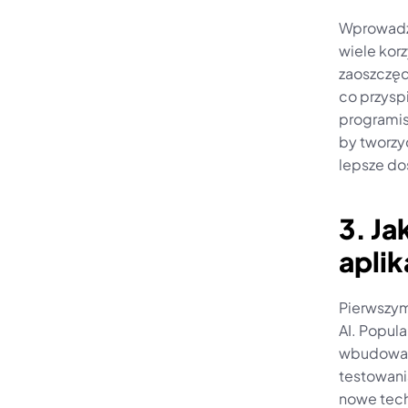
Wprowadze
wiele korz
zaoszczęd
co przyspi
programis
by tworzyć
lepsze d
3. Ja
aplik
Pierwszym
AI. Popula
wbudowan
testowani
nowe tech