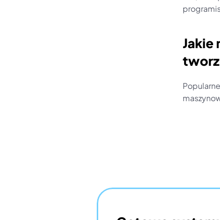
programi
Jakie 
tworz
Popularne
maszynowe