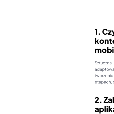
1. Cz
konte
mobi
Sztuczna i
adaptować
tworzeniu
etapach, 
2. Za
aplik