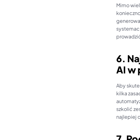
Mimo wielu
konieczno
generowany
systemach
prowadzić
6. Na
AI w
Aby skute
kilka zas
automatyz
szkolić ze
najlepiej
7. Po