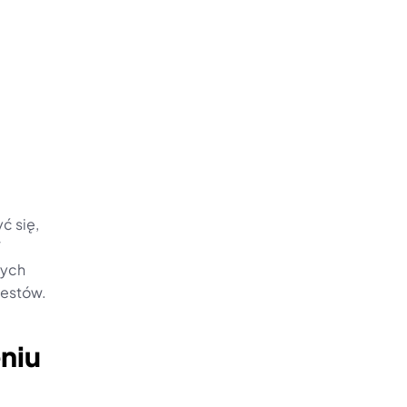
ć się, 
 
ych 
testów.
niu 