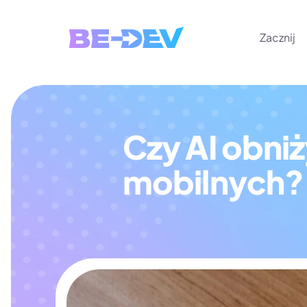
Zacznij
Czy AI obniż
mobilnych? 