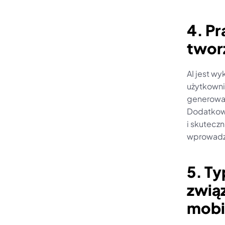
4. Pr
tworz
AI jest wy
użytkowni
generowan
Dodatkowo
i skuteczn
wprowadze
5. T
związ
mobi