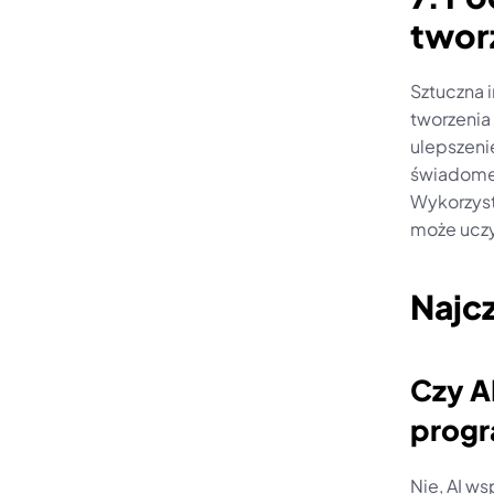
tworz
Sztuczna i
tworzenia
ulepszeni
świadomeg
Wykorzyst
może uczy
Najc
Czy A
progr
Nie, AI w