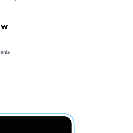
 w 
enia 