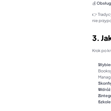
💰 
Obsługa
👉 Tradycy
nie przypo
3. J
Krok po k
Wybier
Booksy
Manag
Skonfi
Wdróż 
Zinteg
Szkole