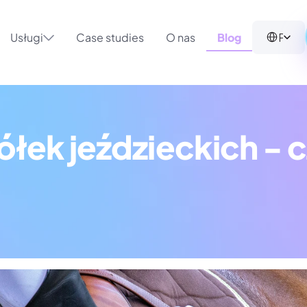
Select Langua
Polish (Poland)
Usługi
Case studies
O nas
Blog
łek jeździeckich - c