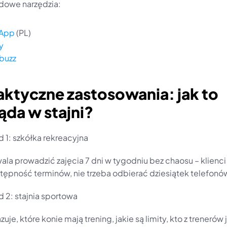
adowe narzędzia:
gApp
 (PL)
y
buzz
aktyczne zastosowania: jak to 
ąda w stajni?
d 1: szkółka rekreacyjna
la prowadzić zajęcia 7 dni w tygodniu bez chaosu – klienci 
tępność terminów, nie trzeba odbierać dziesiątek telefonó
d 2: stajnia sportowa
je, które konie mają trening, jakie są limity, kto z trenerów j