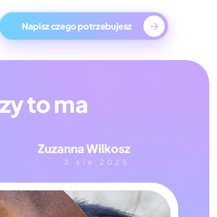
ge
Napisz czego potrzebujesz
zy to ma 
Zuzanna Wilkosz
3 sie 2025