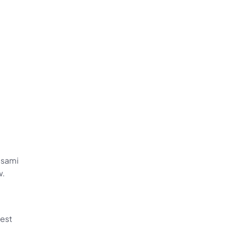
sami 
w.
est 