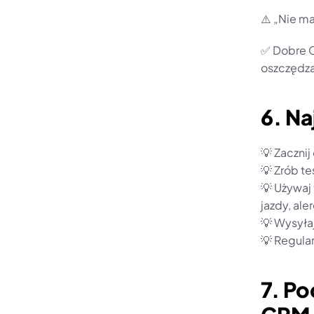
⚠️ „Nie m
✅ Dobre C
oszczędza
6. Na
💡 Zaczni
💡 Zrób te
💡 Używaj
jazdy, ale
💡 Wysyła
💡 Regular
7. P