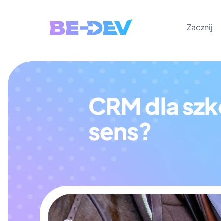
Zacznij
CRM dla szkó
sens?