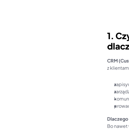
1. Cz
dlac
CRM (Cus
z klientam
zapisy
zarząd
komuni
prowad
Dlaczego 
Bo nawet w