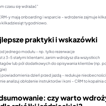
am czasu się wdrażać”
RM-y mają onboarding i wsparcie – wdrożenie zajmuje kilka 
 kilkadziesiąt tygodniowo.
jlepsze praktyki i wskazówki 
j od jednego modułu – np. tylko rezerwacje
st z 3–5 stałymi klientami, zanim wdrożysz dla wszystkich
 tagów lub pól dodatkowych do opisywania klientów (np. po
rgie)
j powiadomienia dzień przed jazdą – redukuje nieobecnośc
nie analizuj obłożenie instruktorów i koni – CRM to kopalnia
odsumowanie: czy warto wdroży