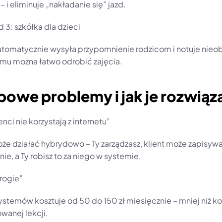
 i eliminuje „nakładanie się” jazd.
d 3: szkółka dla dzieci
tomatycznie wysyła przypomnienie rodzicom i notuje nieob
emu można łatwo odrobić zajęcia.
powe problemy i jak je rozwiąz
ienci nie korzystają z internetu”
e działać hybrydowo – Ty zarządzasz, klient może zapisywać
nie, a Ty robisz to za niego w systemie.
drogie”
stemów kosztuje od 50 do 150 zł miesięcznie – mniej niż kos
owanej lekcji.