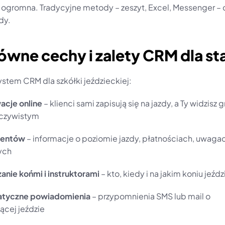
ogromna. Tradycyjne metody – zeszyt, Excel, Messenger – c
ady.
ówne cechy i zalety CRM dla sta
ystem CRM dla szkółki jeździeckiej:
acje online
 – klienci sami zapisują się na jazdy, a Ty widzisz gr
eczywistym
lientów
 – informacje o poziomie jazdy, płatnościach, uwagac
ych
anie końmi i instruktorami
 – kto, kiedy i na jakim koniu jeźdz
tyczne powiadomienia
 – przypomnienia SMS lub mail o 
cej jeździe