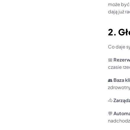
może być 
dają już r
2. Gł
Co daje s
📅 
Rezerw
czasie rz
👥 
Baza k
zdrowotn
🐴 
Zarządz
💬 
Automa
nadchodzą