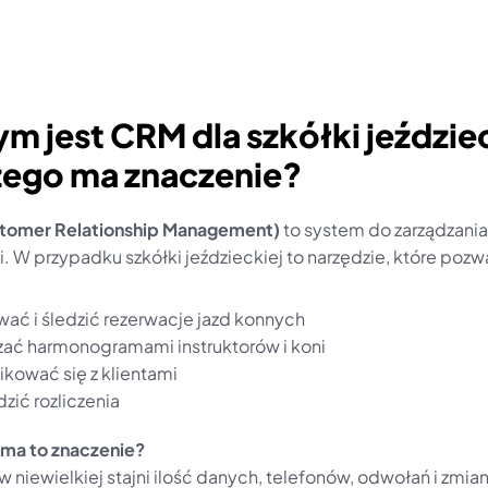
ym jest CRM dla szkółki jeździeck
zego ma znaczenie?
tomer Relationship Management)
 to system do zarządzania 
i. W przypadku szkółki jeździeckiej to narzędzie, które pozw
wać i śledzić rezerwacje jazd konnych
zać harmonogramami instruktorów i koni
kować się z klientami
zić rozliczenia
ma to znaczenie?
 niewielkiej stajni ilość danych, telefonów, odwołań i zmian