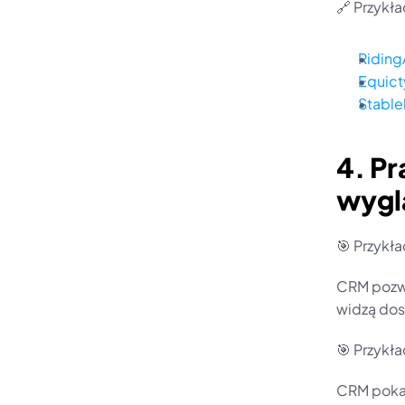
🔗 Przykł
Ridin
Equict
Stable
4. Pr
wygl
🎯 Przykła
CRM pozwa
widzą dos
🎯 Przykła
CRM pokazu