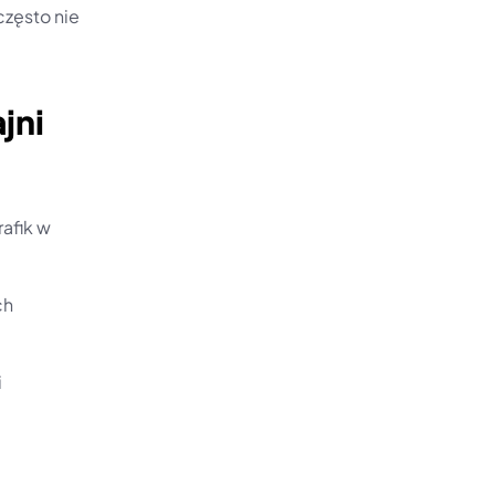
zęsto nie 
jni
afik w 
h 
i