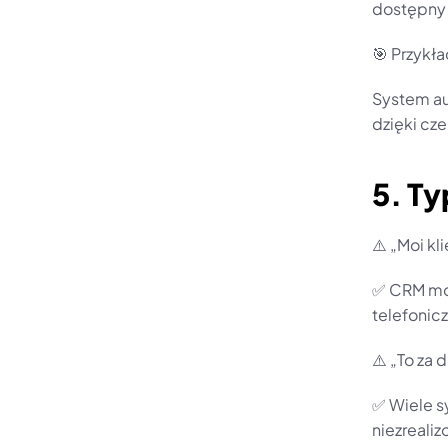
dostępny –
🎯 Przykła
System au
dzięki cz
5. Ty
⚠️ „Moi kl
✅ CRM moż
telefonicz
⚠️ „To za 
✅ Wiele sy
niezrealiz