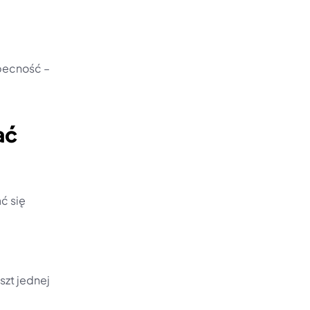
ecność – 
ać
 się 
zt jednej 