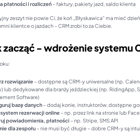
 płatności i rozliczeń
 – faktury, pakiety jazd, saldo klienta
jny zeszyt nie powie Ci, że koń „Błyskawica” ma mieć dzień 
mni klientce o jazdach – CRM zrobi to za Ciebie.
ak zacząć - wdrożenie systemu
roku:
z rozwiązanie
 – dostępne są CRM-y uniwersalne (np. Calen
) lub dedykowane dla branży jeździeckiej (np. RidingApp, S
ement Software)
guruj bazę danych
 – dodaj konie, instruktorów, dostępne go
system rezerwacji online
 – np. przez link na stronie lub Fa
ruj powiadomienia, płatności
 – np. Stripe, SMS API
nie dla zespołu
 – nie musi być długie – dobre CRM-y są intu