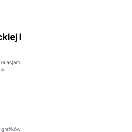
iej i 
relacjami 
ala:
 grafików 