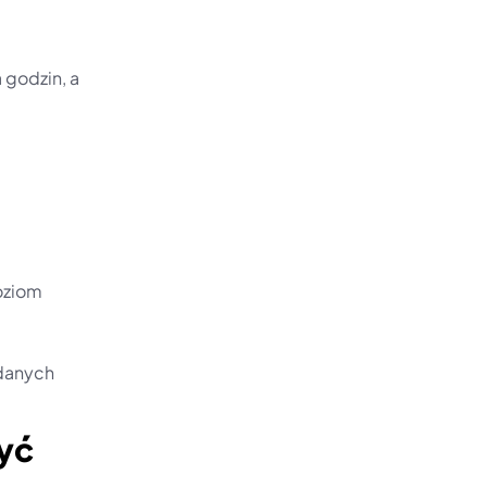
godzin, a 
ziom 
i
 danych
ć 