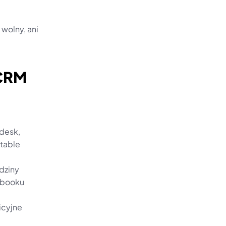
wolny, ani 
 CRM
desk, 
table 
dziny
cebooku
icyjne